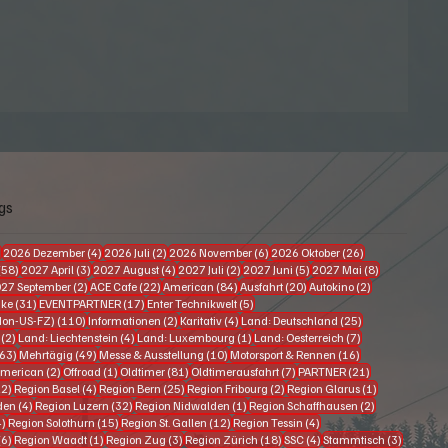
gs
63 Beiträge
4 Beiträge
2 Beiträge
6 Beiträge
26 Beiträge
)
2026 Dezember
(4)
2026 Juli
(2)
2026 November
(6)
2026 Oktober
(26)
58 Beiträge
3 Beiträge
4 Beiträge
2 Beiträge
5 Beiträge
8 Beiträge
(58)
2027 April
(3)
2027 August
(4)
2027 Juli
(2)
2027 Juni
(5)
2027 Mai
(8)
eitrag
2 Beiträge
22 Beiträge
84 Beiträge
20 Beiträge
2 Beiträge
27 September
(2)
ACE Cafe
(22)
American
(84)
Ausfahrt
(20)
Autokino
(2)
Beiträge
31 Beiträge
17 Beiträge
5 Beiträge
ike
(31)
EVENTPARTNER
(17)
Enter Technikwelt
(5)
110 Beiträge
2 Beiträge
4 Beiträge
25 Beiträge
Non-US-FZ)
(110)
Informationen
(2)
Karitativ
(4)
Land: Deutschland
(25)
2 Beiträge
4 Beiträge
1 Beitrag
7 Beiträge
(2)
Land: Liechtenstein
(4)
Land: Luxembourg
(1)
Land: Oesterreich
(7)
163 Beiträge
49 Beiträge
10 Beiträge
16 Beiträge
63)
Mehrtägig
(49)
Messe & Ausstellung
(10)
Motorsport & Rennen
(16)
träge
2 Beiträge
1 Beitrag
81 Beiträge
7 Beiträge
21 Beiträge
merican
(2)
Offroad
(1)
Oldtimer
(81)
Oldtimerausfahrt
(7)
PARTNER
(21)
22 Beiträge
4 Beiträge
25 Beiträge
2 Beiträge
1 Beitrag
22)
Region Basel
(4)
Region Bern
(25)
Region Fribourg
(2)
Region Glarus
(1)
4 Beiträge
32 Beiträge
1 Beitrag
2 Beiträge
den
(4)
Region Luzern
(32)
Region Nidwalden
(1)
Region Schaffhausen
(2)
4 Beiträge
15 Beiträge
12 Beiträge
4 Beiträge
4)
Region Solothurn
(15)
Region St. Gallen
(12)
Region Tessin
(4)
6 Beiträge
1 Beitrag
3 Beiträge
18 Beiträge
4 Beiträge
3 Beiträ
(6)
Region Waadt
(1)
Region Zug
(3)
Region Zürich
(18)
SSC
(4)
Stammtisch
(3)