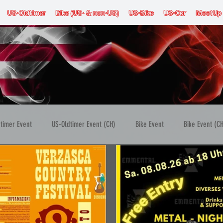
US-Oldtimer
Bike (US- & non-US)
US-Bike
US-Car
MeetUp
timer Event
US-Oldtimer Event (CH)
Bike Event
Bike Event (C
E)
US-Car Event (AT)
US-Car Event (FRA)
US-Car Event (LUX)
ennen
Messe & Ausstellung
Musik Event
Mehrtägiger Event