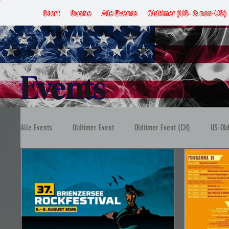
Start
Suche
Alle Events
Oldtimer (US- & non-US)
Events
Alle Events
Oldtimer Event
Oldtimer Event (CH)
US-Old
US-Car Event (CH)
US-Car Event (FL)
US-Car Event (D
Stammtisch
Ausfahrt
Autokino
Motorsport & R