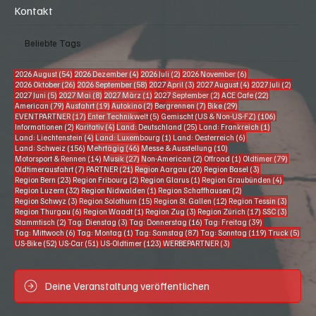
Deine Veranstaltung veröffentlichen
Kontakt
Beliebte Tags
54 Beiträge
4 Beiträge
2 Beiträge
6 Beiträge
2026 August
(54)
2026 Dezember
(4)
2026 Juli
(2)
2026 November
(6)
26 Beiträge
58 Beiträge
3 Beiträge
4 Beiträge
2 Beitr
2026 Oktober
(26)
2026 September
(58)
2027 April
(3)
2027 August
(4)
2027 Juli
(2)
5 Beiträge
8 Beiträge
1 Beitrag
2 Beiträge
22 Beiträge
2027 Juni
(5)
2027 Mai
(8)
2027 März
(1)
2027 September
(2)
ACE Cafe
(22)
79 Beiträge
19 Beiträge
2 Beiträge
7 Beiträge
29 Beiträge
American
(79)
Ausfahrt
(19)
Autokino
(2)
Bergrennen
(7)
Bike
(29)
17 Beiträge
5 Beiträge
106 Beiträg
EVENTPARTNER
(17)
Enter Technikwelt
(5)
Gemischt (US & Non-US-FZ)
(106)
2 Beiträge
4 Beiträge
25 Beiträge
1 Beitrag
Informationen
(2)
Karitativ
(4)
Land: Deutschland
(25)
Land: Frankreich
(1)
4 Beiträge
1 Beitrag
6 Beiträge
Land: Liechtenstein
(4)
Land: Luxembourg
(1)
Land: Oesterreich
(6)
156 Beiträge
46 Beiträge
10 Beiträge
Land: Schweiz
(156)
Mehrtägig
(46)
Messe & Ausstellung
(10)
14 Beiträge
27 Beiträge
2 Beiträge
1 Beitrag
79 Beitr
Motorsport & Rennen
(14)
Musik
(27)
Non-American
(2)
Offroad
(1)
Oldtimer
(79)
7 Beiträge
21 Beiträge
20 Beiträge
3 Beiträge
Oldtimerausfahrt
(7)
PARTNER
(21)
Region Aargau
(20)
Region Basel
(3)
23 Beiträge
2 Beiträge
1 Beitrag
4 Beiträg
Region Bern
(23)
Region Fribourg
(2)
Region Glarus
(1)
Region Graubünden
(4)
32 Beiträge
1 Beitrag
2 Beiträge
Region Luzern
(32)
Region Nidwalden
(1)
Region Schaffhausen
(2)
3 Beiträge
15 Beiträge
12 Beiträge
3 Beiträ
Region Schwyz
(3)
Region Solothurn
(15)
Region St. Gallen
(12)
Region Tessin
(3)
6 Beiträge
1 Beitrag
3 Beiträge
17 Beiträge
3 Beiträ
Region Thurgau
(6)
Region Waadt
(1)
Region Zug
(3)
Region Zürich
(17)
SSC
(3)
2 Beiträge
3 Beiträge
16 Beiträge
39 Beiträge
Stammtisch
(2)
Tag: Dienstag
(3)
Tag: Donnerstag
(16)
Tag: Freitag
(39)
6 Beiträge
1 Beitrag
87 Beiträge
119 Beiträge
5 Be
Tag: Mittwoch
(6)
Tag: Montag
(1)
Tag: Samstag
(87)
Tag: Sonntag
(119)
Truck
(5)
52 Beiträge
51 Beiträge
123 Beiträge
3 Beiträge
US-Bike
(52)
US-Car
(51)
US-Oldtimer
(123)
WERBEPARTNER
(3)
Deine Veranstaltung veröffentlichen