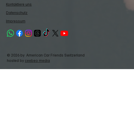
Kontaktiere uns
Datenschutz
Impressum
© 2026 by American Car Friends Switzerland
hosted by
ceebeo media