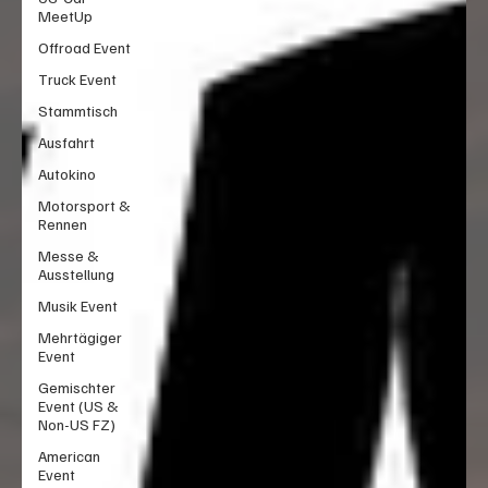
MeetUp
Offroad Event
Truck Event
Stammtisch
Ausfahrt
Autokino
Motorsport &
Rennen
Messe &
Ausstellung
Musik Event
Mehrtägiger
Event
Gemischter
Event (US &
Non-US FZ)
American
Event