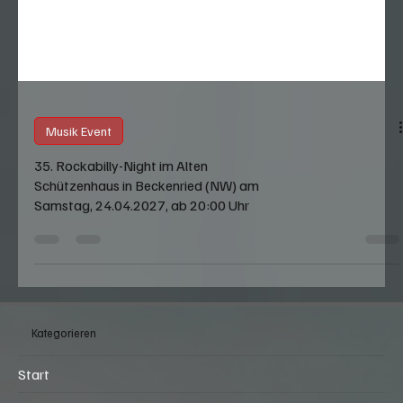
Musik Event
35. Rockabilly-Night im Alten
Schützenhaus in Beckenried (NW) am
Samstag, 24.04.2027, ab 20:00 Uhr
Kategorieren