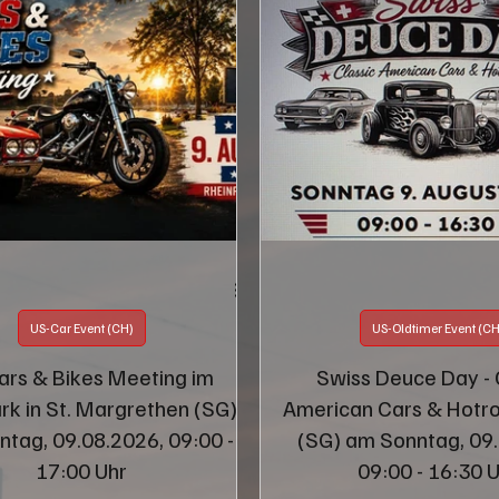
US-Car Event (CH)
US-Oldtimer Event (CH
ars & Bikes Meeting im
Swiss Deuce Day - 
rk in St. Margrethen (SG)
American Cars & Hotrod
tag, 09.08.2026, 09:00 -
(SG) am Sonntag, 09
17:00 Uhr
09:00 - 16:30 