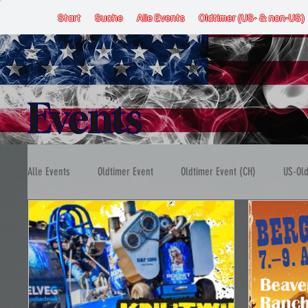
Start
Suche
Alle Events
Oldtimer (US- & non-US)
Events
Alle Events
Oldtimer Event
Oldtimer Event (CH)
US-Old
US-Car Event (CH)
US-Car Event (FL)
US-Car Event (D
Stammtisch
Ausfahrt
Autokino
Motorsport & R