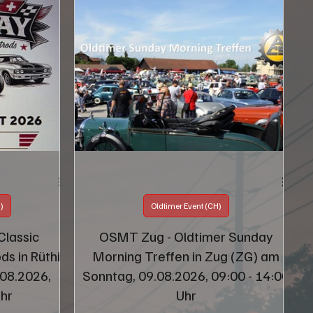
)
Oldtimer Event (CH)
Classic
OSMT Zug - Oldtimer Sunday
s in Rüthi
Morning Treffen in Zug (ZG) am
.08.2026,
Sonntag, 09.08.2026, 09:00 - 14:00
Uhr
Uhr