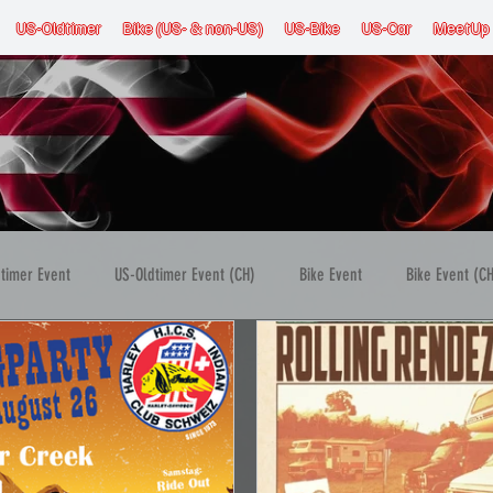
US-Oldtimer
Bike (US- & non-US)
US-Bike
US-Car
MeetUp
timer Event
US-Oldtimer Event (CH)
Bike Event
Bike Event (C
E)
US-Car Event (AT)
US-Car Event (FRA)
US-Car Event (LUX)
ennen
Messe & Ausstellung
Musik Event
Mehrtägiger Event