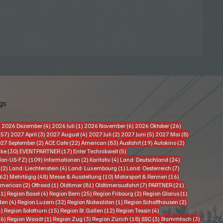
gs
63 Beiträge
4 Beiträge
1 Beitrag
6 Beiträge
26 Beiträge
)
2026 Dezember
(4)
2026 Juli
(1)
2026 November
(6)
2026 Oktober
(26)
57 Beiträge
3 Beiträge
4 Beiträge
2 Beiträge
5 Beiträge
8 Beiträge
(57)
2027 April
(3)
2027 August
(4)
2027 Juli
(2)
2027 Juni
(5)
2027 Mai
(8)
eitrag
2 Beiträge
22 Beiträge
83 Beiträge
19 Beiträge
2 Beiträge
27 September
(2)
ACE Cafe
(22)
American
(83)
Ausfahrt
(19)
Autokino
(2)
Beiträge
30 Beiträge
17 Beiträge
5 Beiträge
ike
(30)
EVENTPARTNER
(17)
Enter Technikwelt
(5)
109 Beiträge
2 Beiträge
4 Beiträge
24 Beiträge
Non-US-FZ)
(109)
Informationen
(2)
Karitativ
(4)
Land: Deutschland
(24)
2 Beiträge
4 Beiträge
1 Beitrag
7 Beiträge
(2)
Land: Liechtenstein
(4)
Land: Luxembourg
(1)
Land: Oesterreich
(7)
162 Beiträge
48 Beiträge
10 Beiträge
16 Beiträge
62)
Mehrtägig
(48)
Messe & Ausstellung
(10)
Motorsport & Rennen
(16)
träge
2 Beiträge
1 Beitrag
81 Beiträge
7 Beiträge
21 Beiträge
merican
(2)
Offroad
(1)
Oldtimer
(81)
Oldtimerausfahrt
(7)
PARTNER
(21)
21 Beiträge
4 Beiträge
25 Beiträge
2 Beiträge
1 Beitrag
21)
Region Basel
(4)
Region Bern
(25)
Region Fribourg
(2)
Region Glarus
(1)
4 Beiträge
32 Beiträge
1 Beitrag
2 Beiträge
den
(4)
Region Luzern
(32)
Region Nidwalden
(1)
Region Schaffhausen
(2)
4 Beiträge
15 Beiträge
12 Beiträge
4 Beiträge
4)
Region Solothurn
(15)
Region St. Gallen
(12)
Region Tessin
(4)
6 Beiträge
1 Beitrag
3 Beiträge
18 Beiträge
3 Beiträge
3 Beiträ
(6)
Region Waadt
(1)
Region Zug
(3)
Region Zürich
(18)
SSC
(3)
Stammtisch
(3)