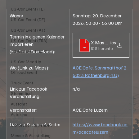
US-Car Event (FL)
Wann:
Sonntag, 20. Dezember 
US-Car Event (DE)
2026, 10:00 - 16:00 Uhr
US-Car Event (AT)
Termin in eigenen Kalender 
US-Car Event (FRA)
X-Mas Oldtimer-Meet i
.ics
importieren
ICS herunterladen • 42KB
US-Car Event (LUX)
(ics-Datei Download):
US-Car MeetUp
Wo (Link zu Maps):
ACE Cafe, Sonnmatthof 2, 
Offroad Event
6023 Rothenburg (LU)
Truck Event
Link zur Facebook 
n/a
Stammtisch
Veranstaltung:
Ausfahrt
Veranstalter:
ACE Cafe Luzern
Autokino
Link zur Facebook Seite: 
https://www.facebook.co
Motorsport & Rennen
m/acecafeluzern
Messe & Ausstellung