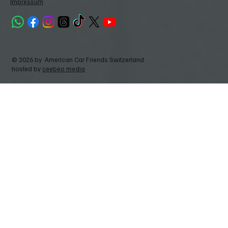
Impressum
© 2026 by American Car Friends Switzerland
hosted by
ceebeo media