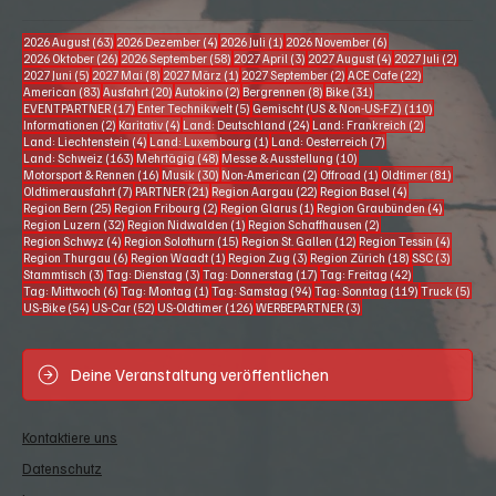
63 Beiträge
4 Beiträge
1 Beitrag
6 Beiträge
2026 August
(63)
2026 Dezember
(4)
2026 Juli
(1)
2026 November
(6)
26 Beiträge
58 Beiträge
3 Beiträge
4 Beiträge
2 Beitr
2026 Oktober
(26)
2026 September
(58)
2027 April
(3)
2027 August
(4)
2027 Juli
(2)
5 Beiträge
8 Beiträge
1 Beitrag
2 Beiträge
22 Beiträge
2027 Juni
(5)
2027 Mai
(8)
2027 März
(1)
2027 September
(2)
ACE Cafe
(22)
83 Beiträge
20 Beiträge
2 Beiträge
8 Beiträge
31 Beiträge
American
(83)
Ausfahrt
(20)
Autokino
(2)
Bergrennen
(8)
Bike
(31)
17 Beiträge
5 Beiträge
110 Beiträg
EVENTPARTNER
(17)
Enter Technikwelt
(5)
Gemischt (US & Non-US-FZ)
(110)
2 Beiträge
4 Beiträge
24 Beiträge
2 Beiträge
Informationen
(2)
Karitativ
(4)
Land: Deutschland
(24)
Land: Frankreich
(2)
4 Beiträge
1 Beitrag
7 Beiträge
Land: Liechtenstein
(4)
Land: Luxembourg
(1)
Land: Oesterreich
(7)
163 Beiträge
48 Beiträge
10 Beiträge
Land: Schweiz
(163)
Mehrtägig
(48)
Messe & Ausstellung
(10)
16 Beiträge
30 Beiträge
2 Beiträge
1 Beitrag
81 Beitr
Motorsport & Rennen
(16)
Musik
(30)
Non-American
(2)
Offroad
(1)
Oldtimer
(81)
7 Beiträge
21 Beiträge
22 Beiträge
4 Beiträge
Oldtimerausfahrt
(7)
PARTNER
(21)
Region Aargau
(22)
Region Basel
(4)
25 Beiträge
2 Beiträge
1 Beitrag
4 Beiträg
Region Bern
(25)
Region Fribourg
(2)
Region Glarus
(1)
Region Graubünden
(4)
32 Beiträge
1 Beitrag
2 Beiträge
Region Luzern
(32)
Region Nidwalden
(1)
Region Schaffhausen
(2)
4 Beiträge
15 Beiträge
12 Beiträge
4 Beiträ
Region Schwyz
(4)
Region Solothurn
(15)
Region St. Gallen
(12)
Region Tessin
(4)
6 Beiträge
1 Beitrag
3 Beiträge
18 Beiträge
3 Beiträ
Region Thurgau
(6)
Region Waadt
(1)
Region Zug
(3)
Region Zürich
(18)
SSC
(3)
3 Beiträge
3 Beiträge
17 Beiträge
42 Beiträge
Stammtisch
(3)
Tag: Dienstag
(3)
Tag: Donnerstag
(17)
Tag: Freitag
(42)
6 Beiträge
1 Beitrag
94 Beiträge
119 Beiträge
5 Be
Tag: Mittwoch
(6)
Tag: Montag
(1)
Tag: Samstag
(94)
Tag: Sonntag
(119)
Truck
(5)
54 Beiträge
52 Beiträge
126 Beiträge
3 Beiträge
US-Bike
(54)
US-Car
(52)
US-Oldtimer
(126)
WERBEPARTNER
(3)
Deine Veranstaltung veröffentlichen
Kontaktiere uns
Datenschutz