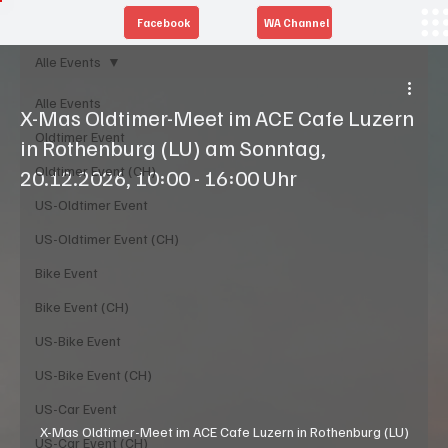
Facebook
WA Channel
Alle Events
Alle Events
X-Mas Oldtimer-Meet im ACE Cafe Luzern
Oldtimer Event
in Rothenburg (LU) am Sonntag,
Oldtimer Event (CH)
20.12.2026, 10:00 - 16:00 Uhr
US-Oldtimer Event
US-Oldtimer Event (CH)
Bike Event
Bike Event (CH)
US-Bike Event
US-Bike Event (CH)
US-Car Event
X-Mas Oldtimer-Meet im ACE Cafe Luzern in Rothenburg (LU)
US-Car Event (CH)