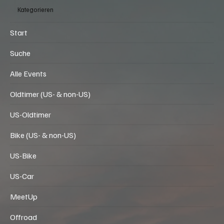
Oldtimer Event (CH)
Classic Car & Oldtimer-Meet im ACE
Cafe Luzern in Rothenburg (LU) am
Sonntag, 29.11.2026, 10:00 - 16:00
Uhr
Kategorieren
Start
Suche
Alle Events
Oldtimer (US- & non-US)