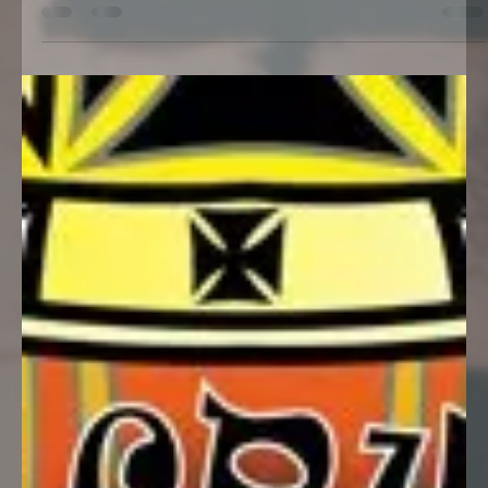
US-Car Event (CH)
American Car-Meet im ACE Cafe
Luzern in Rothenburg (LU) am
Samstag, 14.11.2026, 10:00 - 16:00
Uhr