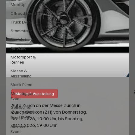
MeetUp
Offroad Event
Truck Event
Stammtisch
Ausfahrt
Autokino
Motorsport &
Rennen
Messe &
Ausstellung
Musik Event
Mehrtägiger
Event
Messe & Ausstellung
Gemischter
Event (US &
Auto Zürich an der Messe Zürich in
Non-US FZ)
Zürich-Oerlikon (ZH) von Donnerstag,
American
05.11.2026, 10:00 Uhr, bis Sonntag,
Event