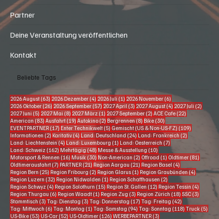
Messe & Ausstellung
Musik
Mehrtägig
Gemischt (US- & non-US-Fz)
American
Karitativ
Partner
Deine Veranstaltung veröffentlichen
Kontakt
Beliebte Tags
63 Beiträge
4 Beiträge
1 Beitrag
6 Beiträge
2026 August
(63)
2026 Dezember
(4)
2026 Juli
(1)
2026 November
(6)