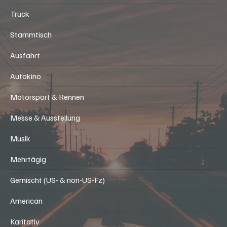
US-Oldtimer
Bike (US- & non-US)
US-Bike
US-Car
MeetUp
Offroad
Truck
Stammtisch
Ausfahrt
Autokino
Motorsport & Rennen