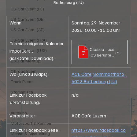
Rothenburg (LU)
US-Car Event (FL)
US-Car Event (DE)
Wann:
Sonntag, 29. November 
US-Car Event (AT)
2026, 10:00 - 16:00 Uhr
US-Car Event (FRA)
Termin in eigenen Kalender 
.ics
Classic Car O
US-Car Event (LUX)
importieren
ICS herunterladen • 42KB
(ics-Datei Download):
US-Car MeetUp
Offroad Event
Wo (Link zu Maps):
ACE Cafe, Sonnmatthof 2, 
6023 Rothenburg (LU)
Truck Event
Stammtisch
Link zur Facebook 
n/a
Veranstaltung:
Ausfahrt
Autokino
Veranstalter:
ACE Cafe Luzern
Motorsport & Rennen
Link zur Facebook Seite: 
https://www.facebook.co
Messe & Ausstellung