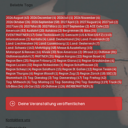
Beliebte Tags
63 Beiträge
4 Beiträge
1 Beitrag
6 Beiträge
2026 August
(63)
2026 Dezember
(4)
2026 Juli
(1)
2026 November
(6)
26 Beiträge
58 Beiträge
3 Beiträge
4 Beiträge
2 Beitr
2026 Oktober
(26)
2026 September
(58)
2027 April
(3)
2027 August
(4)
2027 Juli
(2)
5 Beiträge
8 Beiträge
1 Beitrag
2 Beiträge
22 Beiträge
2027 Juni
(5)
2027 Mai
(8)
2027 März
(1)
2027 September
(2)
ACE Cafe
(22)
83 Beiträge
20 Beiträge
2 Beiträge
8 Beiträge
31 Beiträge
American
(83)
Ausfahrt
(20)
Autokino
(2)
Bergrennen
(8)
Bike
(31)
17 Beiträge
5 Beiträge
110 Beiträg
EVENTPARTNER
(17)
Enter Technikwelt
(5)
Gemischt (US & Non-US-FZ)
(110)
2 Beiträge
4 Beiträge
24 Beiträge
2 Beiträge
Informationen
(2)
Karitativ
(4)
Land: Deutschland
(24)
Land: Frankreich
(2)
4 Beiträge
1 Beitrag
7 Beiträge
Land: Liechtenstein
(4)
Land: Luxembourg
(1)
Land: Oesterreich
(7)
163 Beiträge
48 Beiträge
10 Beiträge
Land: Schweiz
(163)
Mehrtägig
(48)
Messe & Ausstellung
(10)
16 Beiträge
30 Beiträge
2 Beiträge
1 Beitrag
81 Beitr
Motorsport & Rennen
(16)
Musik
(30)
Non-American
(2)
Offroad
(1)
Oldtimer
(81)
7 Beiträge
21 Beiträge
22 Beiträge
4 Beiträge
Oldtimerausfahrt
(7)
PARTNER
(21)
Region Aargau
(22)
Region Basel
(4)
25 Beiträge
2 Beiträge
1 Beitrag
4 Beiträg
Region Bern
(25)
Region Fribourg
(2)
Region Glarus
(1)
Region Graubünden
(4)
32 Beiträge
1 Beitrag
2 Beiträge
Region Luzern
(32)
Region Nidwalden
(1)
Region Schaffhausen
(2)
4 Beiträge
15 Beiträge
12 Beiträge
4 Beiträ
Region Schwyz
(4)
Region Solothurn
(15)
Region St. Gallen
(12)
Region Tessin
(4)
6 Beiträge
1 Beitrag
3 Beiträge
18 Beiträge
3 Beiträ
Region Thurgau
(6)
Region Waadt
(1)
Region Zug
(3)
Region Zürich
(18)
SSC
(3)
3 Beiträge
3 Beiträge
17 Beiträge
42 Beiträge
Stammtisch
(3)
Tag: Dienstag
(3)
Tag: Donnerstag
(17)
Tag: Freitag
(42)
6 Beiträge
1 Beitrag
94 Beiträge
119 Beiträge
5 Be
Tag: Mittwoch
(6)
Tag: Montag
(1)
Tag: Samstag
(94)
Tag: Sonntag
(119)
Truck
(5)
54 Beiträge
52 Beiträge
126 Beiträge
3 Beiträge
US-Bike
(54)
US-Car
(52)
US-Oldtimer
(126)
WERBEPARTNER
(3)
Deine Veranstaltung veröffentlichen
Kontaktiere uns
Datenschutz