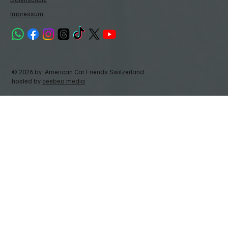
Impressum
© 2026 by American Car Friends Switzerland
hosted by
ceebeo media