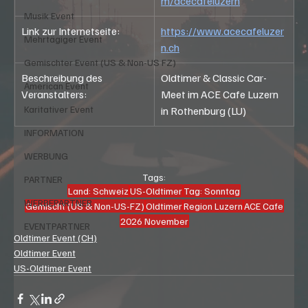
m/acecafeluzern
Musik Event
Link zur Internetseite:
https://www.acecafeluzer
Mehrtägiger Event
n.ch
Gemischter Event (US & Non-US FZ)
Beschreibung des 
Oldtimer & Classic Car-
American Event
Veranstalters:
Meet im ACE Cafe Luzern 
Karitativer Event
in Rothenburg (LU)
INFORMATION
WERBUNG
Tags:
PARTNER
Land: Schweiz
US-Oldtimer
Tag: Sonntag
WERBEPARTNER
Gemischt (US & Non-US-FZ)
Oldtimer
Region Luzern
ACE Cafe
2026 November
EVENTPARTNER
Oldtimer Event (CH)
Oldtimer Event
US-Oldtimer Event