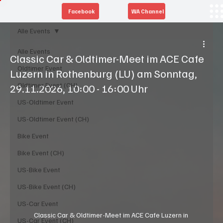
Facebook
WA Channel
Alle Events
Alle Events
Classic Car & Oldtimer-Meet im ACE Cafe
Oldtimer Event
Luzern in Rothenburg (LU) am Sonntag,
Oldtimer Event (CH)
29.11.2026, 10:00 - 16:00 Uhr
US-Oldtimer Event
US-Oldtimer Event (CH)
Bike Event
Bike Event (CH)
US-Bike Event
US-Bike Event (CH)
US-Car Event
Classic Car & Oldtimer-Meet im ACE Cafe Luzern in 
US-Car Event (CH)