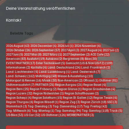
Deine Veranstaltung veröffentlichen
Kontakt
Beliebte Tags
63 Beiträge
4 Beiträge
1 Beitrag
6 Beiträge
2026 August
(63)
2026 Dezember
(4)
2026 Juli
(1)
2026 November
(6)
26 Beiträge
57 Beiträge
3 Beiträge
4 Beiträge
2 Beitr
2026 Oktober
(26)
2026 September
(57)
2027 April
(3)
2027 August
(4)
2027 Juli
(2)
5 Beiträge
8 Beiträge
1 Beitrag
2 Beiträge
22 Beiträge
2027 Juni
(5)
2027 Mai
(8)
2027 März
(1)
2027 September
(2)
ACE Cafe
(22)
83 Beiträge
19 Beiträge
2 Beiträge
8 Beiträge
30 Beiträge
American
(83)
Ausfahrt
(19)
Autokino
(2)
Bergrennen
(8)
Bike
(30)
17 Beiträge
5 Beiträge
109 Beiträg
EVENTPARTNER
(17)
Enter Technikwelt
(5)
Gemischt (US & Non-US-FZ)
(109)
2 Beiträge
4 Beiträge
24 Beiträge
2 Beiträge
Informationen
(2)
Karitativ
(4)
Land: Deutschland
(24)
Land: Frankreich
(2)
4 Beiträge
1 Beitrag
7 Beiträge
Land: Liechtenstein
(4)
Land: Luxembourg
(1)
Land: Oesterreich
(7)
162 Beiträge
48 Beiträge
10 Beiträge
Land: Schweiz
(162)
Mehrtägig
(48)
Messe & Ausstellung
(10)
16 Beiträge
30 Beiträge
2 Beiträge
1 Beitrag
81 Beitr
Motorsport & Rennen
(16)
Musik
(30)
Non-American
(2)
Offroad
(1)
Oldtimer
(81)
7 Beiträge
21 Beiträge
21 Beiträge
4 Beiträge
Oldtimerausfahrt
(7)
PARTNER
(21)
Region Aargau
(21)
Region Basel
(4)
25 Beiträge
2 Beiträge
1 Beitrag
4 Beiträg
Region Bern
(25)
Region Fribourg
(2)
Region Glarus
(1)
Region Graubünden
(4)
32 Beiträge
1 Beitrag
2 Beiträge
Region Luzern
(32)
Region Nidwalden
(1)
Region Schaffhausen
(2)
4 Beiträge
15 Beiträge
12 Beiträge
4 Beiträ
Region Schwyz
(4)
Region Solothurn
(15)
Region St. Gallen
(12)
Region Tessin
(4)
6 Beiträge
1 Beitrag
3 Beiträge
18 Beiträge
3 Beiträ
Region Thurgau
(6)
Region Waadt
(1)
Region Zug
(3)
Region Zürich
(18)
SSC
(3)
3 Beiträge
3 Beiträge
17 Beiträge
42 Beiträge
Stammtisch
(3)
Tag: Dienstag
(3)
Tag: Donnerstag
(17)
Tag: Freitag
(42)
6 Beiträge
1 Beitrag
94 Beiträge
118 Beiträge
5 Be
Tag: Mittwoch
(6)
Tag: Montag
(1)
Tag: Samstag
(94)
Tag: Sonntag
(118)
Truck
(5)
53 Beiträge
52 Beiträge
126 Beiträge
3 Beiträge
US-Bike
(53)
US-Car
(52)
US-Oldtimer
(126)
WERBEPARTNER
(3)