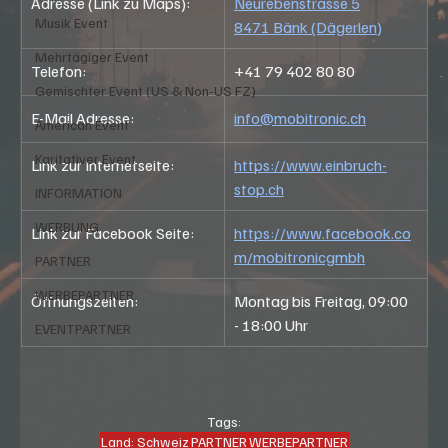
Adresse (Link zu Maps):
Neurebenstrasse 5
Musik Event
8471 Bänk (Dägerlen)
Mehrtägiger Event
Telefon:
+41 79 402 80 80
Gemischter Event (US & Non-US FZ)
E-Mail Adresse:
info@mobitronic.ch
American Event
Karitativer Event
Link zur Internetseite:
https://www.einbruch-
stop.ch
INFORMATION
WERBUNG
Link zur Facebook Seite: 
https://www.facebook.co
m/mobitronicgmbh
PARTNER
WERBEPARTNER
Öffnungszeiten:
Montag bis Freitag, 09:00 
- 18:00 Uhr
EVENTPARTNER
Tags:
Land: Schweiz
PARTNER
WERBEPARTNER