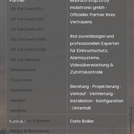
mobitronic gmbh - 
US-Car Event (FL)
Offizieller Partner Ihres 
US-Car Event (DE)
Vertrauens
US-Car Event (AT)
Ihre zuverlässigen und 
US-Car Event (FRA)
professionellen Experten 
US-Car Event (LUX)
für Einbruchschutz, 
Alarmsysteme, 
US-Car MeetUp
Videoüberwachung & 
Offroad Event
Zutrittskontrolle
Truck Event
Beratung - Projektierung - 
Stammtisch
Verkauf - Vermietung - 
Installation - Konfiguration 
Ausfahrt
- Unterhalt
Autokino
Kontakt:
Carlo Bollier
Motorsport & Rennen
Messe & Ausstellung