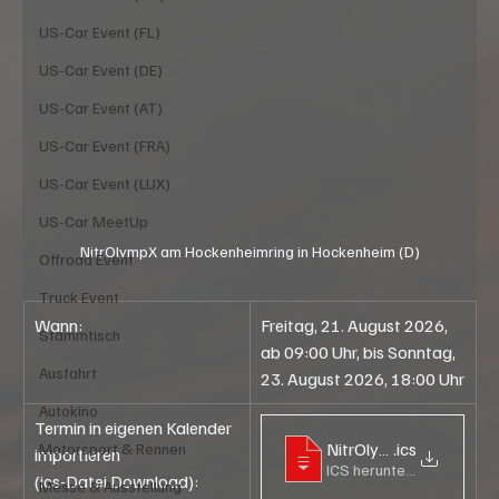
US-Car Event (FL)
US-Car Event (DE)
US-Car Event (AT)
US-Car Event (FRA)
US-Car Event (LUX)
US-Car MeetUp
NitrOlympX am Hockenheimring in Hockenheim (D)
Offroad Event
Truck Event
Wann:
Freitag, 21. August 2026, 
Stammtisch
ab 09:00 Uhr, bis Sonntag, 
Ausfahrt
23. August 2026, 18:00 Uhr
Autokino
Termin in eigenen Kalender 
NitrOlympX 2026 mit U
.ics
Motorsport & Rennen
importieren
ICS herunterladen • 2KB
(ics-Datei Download):
Messe & Ausstellung