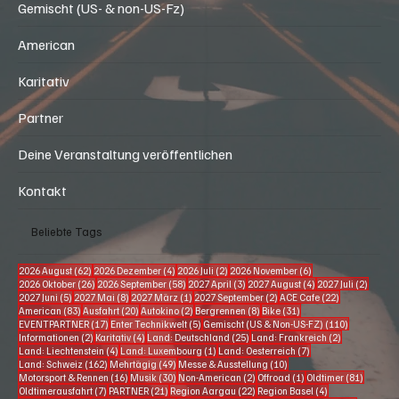
Gemischt (US- & non-US-Fz)
American
Karitativ
Partner
Deine Veranstaltung veröffentlichen
Kontakt
Beliebte Tags
62 Beiträge
4 Beiträge
2 Beiträge
6 Beiträge
2026 August
(62)
2026 Dezember
(4)
2026 Juli
(2)
2026 November
(6)
26 Beiträge
58 Beiträge
3 Beiträge
4 Beiträge
2 Beitr
2026 Oktober
(26)
2026 September
(58)
2027 April
(3)
2027 August
(4)
2027 Juli
(2)
5 Beiträge
8 Beiträge
1 Beitrag
2 Beiträge
22 Beiträge
2027 Juni
(5)
2027 Mai
(8)
2027 März
(1)
2027 September
(2)
ACE Cafe
(22)
83 Beiträge
20 Beiträge
2 Beiträge
8 Beiträge
31 Beiträge
American
(83)
Ausfahrt
(20)
Autokino
(2)
Bergrennen
(8)
Bike
(31)
17 Beiträge
5 Beiträge
110 Beiträg
EVENTPARTNER
(17)
Enter Technikwelt
(5)
Gemischt (US & Non-US-FZ)
(110)
2 Beiträge
4 Beiträge
25 Beiträge
2 Beiträge
Informationen
(2)
Karitativ
(4)
Land: Deutschland
(25)
Land: Frankreich
(2)
4 Beiträge
1 Beitrag
7 Beiträge
Land: Liechtenstein
(4)
Land: Luxembourg
(1)
Land: Oesterreich
(7)
162 Beiträge
49 Beiträge
10 Beiträge
Land: Schweiz
(162)
Mehrtägig
(49)
Messe & Ausstellung
(10)
16 Beiträge
30 Beiträge
2 Beiträge
1 Beitrag
81 Beitr
Motorsport & Rennen
(16)
Musik
(30)
Non-American
(2)
Offroad
(1)
Oldtimer
(81)
7 Beiträge
21 Beiträge
22 Beiträge
4 Beiträge
Oldtimerausfahrt
(7)
PARTNER
(21)
Region Aargau
(22)
Region Basel
(4)