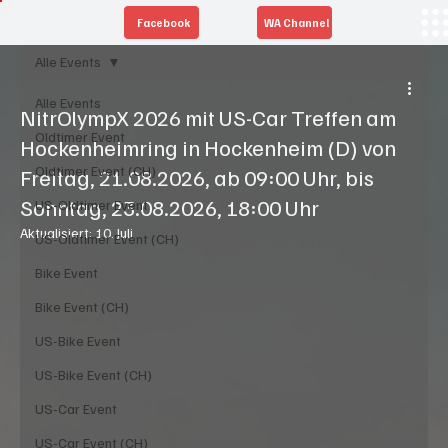
Facebook
WA Channel
Alle Events
Alle Events
NitrOlympX 2026 mit US-Car Treffen am
Oldtimer Event
Hockenheimring in Hockenheim (D) von
Oldtimer Event (CH)
Freitag, 21.08.2026, ab 09:00 Uhr, bis
Sonntag, 23.08.2026, 18:00 Uhr
US-Oldtimer Event
Aktualisiert:
10. Juli
US-Oldtimer Event (CH)
Bike Event
Bike Event (CH)
US-Bike Event
US-Bike Event (CH)
US-Car Event
US-Car Event (CH)