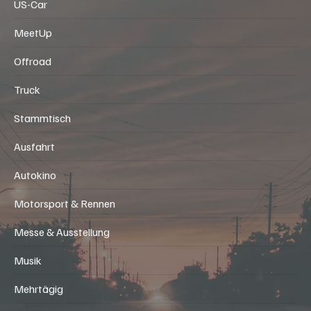
US-Car
MeetUp
Offroad
Truck
Stammtisch
Ausfahrt
Autokino
Motorsport & Rennen
Messe & Ausstellung
Musik
Mehrtägig