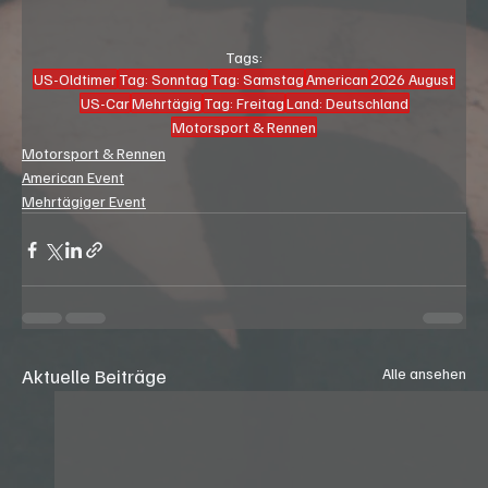
Tags:
US-Oldtimer
Tag: Sonntag
Tag: Samstag
American
2026 August
US-Car
Mehrtägig
Tag: Freitag
Land: Deutschland
Motorsport & Rennen
Motorsport & Rennen
American Event
Mehrtägiger Event
Aktuelle Beiträge
Alle ansehen