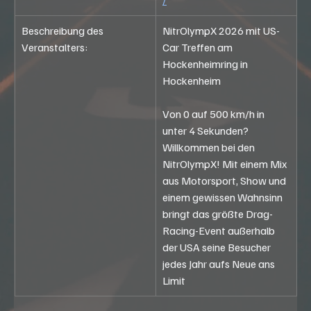
/
Beschreibung des 
NitrOlympX 2026 mit US-
Veranstalters:
Car Treffen am 
Hockenheimring in 
Hockenheim
Von 0 auf 500 km/h in 
unter 4 Sekunden? 
Willkommen bei den 
NitrOlympX! Mit einem Mix 
aus Motorsport, Show und 
einem gewissen Wahnsinn 
bringt das größte Drag-
Racing-Event außerhalb 
der USA seine Besucher 
jedes Jahr aufs Neue ans 
Limit