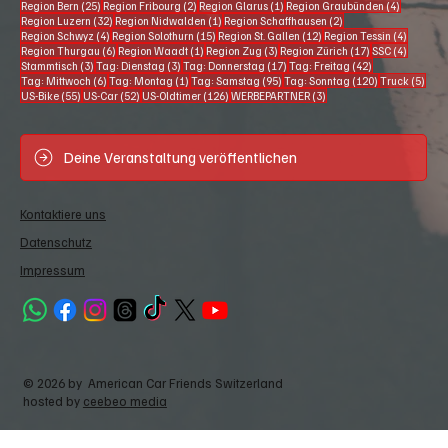
25 Beiträge
2 Beiträge
1 Beitrag
4 Beiträg
Region Bern
(25)
Region Fribourg
(2)
Region Glarus
(1)
Region Graubünden
(4)
32 Beiträge
1 Beitrag
2 Beiträge
Region Luzern
(32)
Region Nidwalden
(1)
Region Schaffhausen
(2)
4 Beiträge
15 Beiträge
12 Beiträge
4 Beiträ
Region Schwyz
(4)
Region Solothurn
(15)
Region St. Gallen
(12)
Region Tessin
(4)
6 Beiträge
1 Beitrag
3 Beiträge
17 Beiträge
4 Beiträ
Region Thurgau
(6)
Region Waadt
(1)
Region Zug
(3)
Region Zürich
(17)
SSC
(4)
3 Beiträge
3 Beiträge
17 Beiträge
42 Beiträge
Stammtisch
(3)
Tag: Dienstag
(3)
Tag: Donnerstag
(17)
Tag: Freitag
(42)
6 Beiträge
1 Beitrag
95 Beiträge
120 Beiträge
5 Be
Tag: Mittwoch
(6)
Tag: Montag
(1)
Tag: Samstag
(95)
Tag: Sonntag
(120)
Truck
(5)
55 Beiträge
52 Beiträge
126 Beiträge
3 Beiträge
US-Bike
(55)
US-Car
(52)
US-Oldtimer
(126)
WERBEPARTNER
(3)
Deine Veranstaltung veröffentlichen
Kontaktiere uns
Datenschutz
Impressum
© 2026 by American Car Friends Switzerland
hosted by
ceebeo media