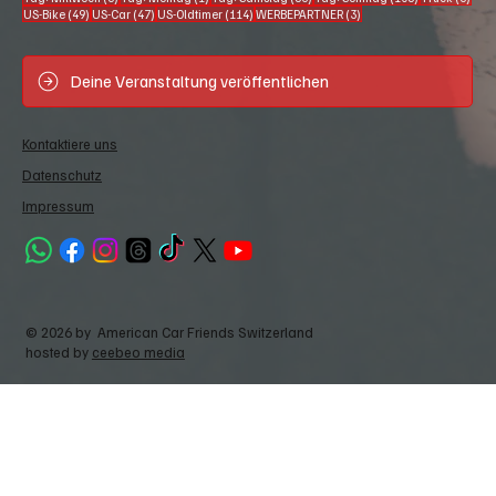
49 Beiträge
47 Beiträge
114 Beiträge
3 Beiträge
US-Bike
(49)
US-Car
(47)
US-Oldtimer
(114)
WERBEPARTNER
(3)
Deine Veranstaltung veröffentlichen
Kontaktiere uns
Datenschutz
Impressum
© 2026 by American Car Friends Switzerland
hosted by
ceebeo media