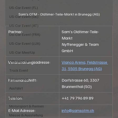
US-Car Event (FL)
Sam's OTM - Oldtimer-Teile-Markt in Brunegg (AG)
US-Car Event (DE)
US-Car Event (AT)
Partner:
Sam's Oldtimer-Teile-
US-Car Event (FRA)
Markt
US-Car Event (LUX)
Nyffenegger & Team 
GmbH
US-Car MeetUp
Offroad Event
Veranstaltungsadresse:
Vianco Arena, Feldstrasse 
31, 5505 Brunegg (AG)
Truck Event
Stammtisch
Firmenanschrift:
Dorfstrasse 60, 3307 
Brunnenthal (SO)
Ausfahrt
Autokino
Telefon:
+41 79 796 89 89
Motorsport & Rennen
E-Mail Adresse:
info@samsotm.ch
Messe & Ausstellung