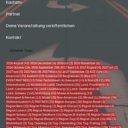
Karitativ
Partner
Deine Veranstaltung veröffentlichen
Kontakt
Beliebte Tags
43 Beiträge
4 Beiträge
2 Beiträge
6 Beiträge
2026 August
(43)
2026 Dezember
(4)
2026 Juli
(2)
2026 November
(6)
26 Beiträge
58 Beiträge
3 Beiträge
4 Beiträge
2 Beitr
2026 Oktober
(26)
2026 September
(58)
2027 April
(3)
2027 August
(4)
2027 Juli
(2)
5 Beiträge
8 Beiträge
1 Beitrag
2 Beiträge
21 Beiträge
2027 Juni
(5)
2027 Mai
(8)
2027 März
(1)
2027 September
(2)
ACE Cafe
(21)
75 Beiträge
18 Beiträge
2 Beiträge
7 Beiträge
27 Beiträge
American
(75)
Ausfahrt
(18)
Autokino
(2)
Bergrennen
(7)
Bike
(27)
17 Beiträge
4 Beiträge
99 Beiträge
EVENTPARTNER
(17)
Enter Technikwelt
(4)
Gemischt (US & Non-US-FZ)
(99)
2 Beiträge
4 Beiträge
25 Beiträge
1 Beitrag
Informationen
(2)
Karitativ
(4)
Land: Deutschland
(25)
Land: Frankreich
(1)
4 Beiträge
1 Beitrag
6 Beiträge
Land: Liechtenstein
(4)
Land: Luxembourg
(1)
Land: Oesterreich
(6)
145 Beiträge
42 Beiträge
10 Beiträge
Land: Schweiz
(145)
Mehrtägig
(42)
Messe & Ausstellung
(10)
13 Beiträge
25 Beiträge
2 Beiträge
1 Beitrag
74 Beitr
Motorsport & Rennen
(13)
Musik
(25)
Non-American
(2)
Offroad
(1)
Oldtimer
(74)
7 Beiträge
21 Beiträge
20 Beiträge
3 Beiträge
Oldtimerausfahrt
(7)
PARTNER
(21)
Region Aargau
(20)
Region Basel
(3)
22 Beiträge
2 Beiträge
1 Beitrag
4 Beiträg
Region Bern
(22)
Region Fribourg
(2)
Region Glarus
(1)
Region Graubünden
(4)
29 Beiträge
1 Beitrag
2 Beiträge
Region Luzern
(29)
Region Nidwalden
(1)
Region Schaffhausen
(2)
3 Beiträge
14 Beiträge
9 Beiträge
3 Beiträg
Region Schwyz
(3)
Region Solothurn
(14)
Region St. Gallen
(9)
Region Tessin
(3)
5 Beiträge
1 Beitrag
2 Beiträge
16 Beiträge
3 Beiträ
Region Thurgau
(5)
Region Waadt
(1)
Region Zug
(2)
Region Zürich
(16)
SSC
(3)
2 Beiträge
3 Beiträge
16 Beiträge
37 Beiträge
Stammtisch
(2)
Tag: Dienstag
(3)
Tag: Donnerstag
(16)
Tag: Freitag
(37)
6 Beiträge
1 Beitrag
83 Beiträge
108 Beiträge
3 Be
Tag: Mittwoch
(6)
Tag: Montag
(1)
Tag: Samstag
(83)
Tag: Sonntag
(108)
Truck
(3)