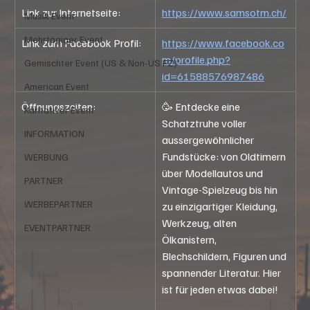
Link zur Internetseite:
https://www.samsotm.ch/
Musik Event
Mehrtägiger Event
Link zum Facebook Profil: 
https://www.facebook.co
m/profile.php?
Gemischter Event (US & Non-US FZ)
id=61588576987486
American Event
Öffnungszeiten:
🥳 Entdecke eine 
Karitativer Event
Schatztruhe voller 
INFORMATION
aussergewöhnlicher 
Fundstücke: von Oldtimern 
WERBUNG
über Modellautos und 
PARTNER
Vintage-Spielzeug bis hin 
WERBEPARTNER
zu einzigartiger Kleidung, 
Werkzeug, alten 
EVENTPARTNER
Ölkanistern, 
Blechschildern, Figuren und 
spannender Literatur. Hier 
ist für jeden etwas dabei!