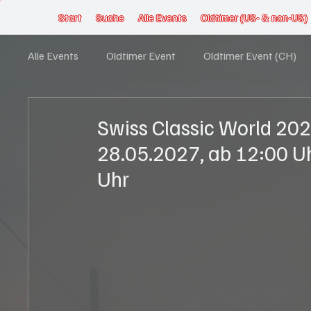
Start
Suche
Alle Events
Oldtimer (US- & non-US)
Alle Events
Oldtimer Event
Oldtimer Event (CH)
US-Bike Event (CH)
US-Car Event
US-Car Ev
Swiss Classic World 2027
28.05.2027, ab 12:00 Uh
US-Car Event (LUX)
US-Car MeetUp
Offroad
Uhr
Musik Event
Mehrtägiger Event
Gemischter