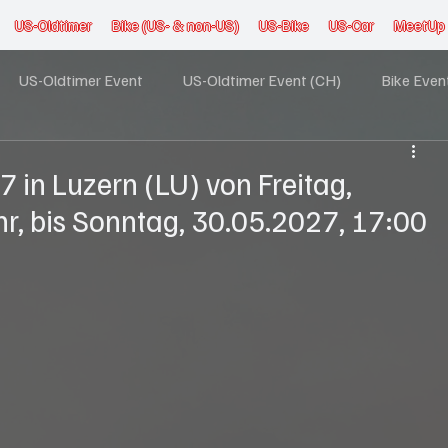
US-Oldtimer
Bike (US- & non-US)
US-Bike
US-Car
MeetUp
US-Oldtimer Event
US-Oldtimer Event (CH)
Bike Even
ent (CH)
US-Car Event (FL)
US-Car Event (DE)
US-C
 in Luzern (LU) von Freitag,
r, bis Sonntag, 30.05.2027, 17:00
 Event
Truck Event
Stammtisch
Ausfahrt
Aut
 Event (US & Non-US FZ)
American Event
Karitativer Eve