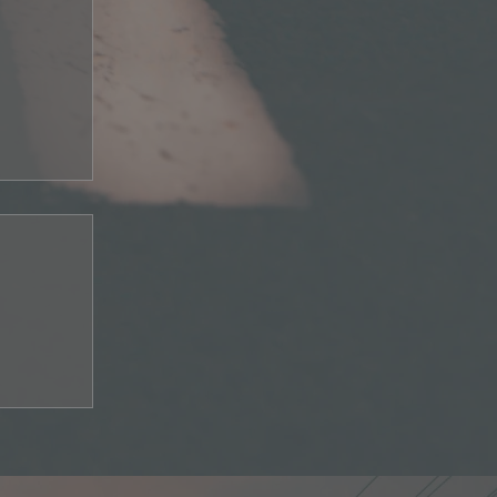
 Meeting
ensdorf
2026,