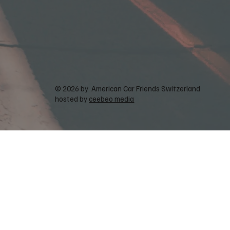
© 2026 by American Car Friends Switzerland
hosted by
ceebeo media