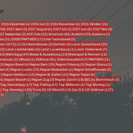
gs
63 Beiträge
4 Beiträge
2 Beiträge
6 Beiträge
26 Beiträge
)
2026 Dezember
(4)
2026 Juli
(2)
2026 November
(6)
2026 Oktober
(26)
58 Beiträge
3 Beiträge
4 Beiträge
2 Beiträge
5 Beiträge
8 Beiträge
(58)
2027 April
(3)
2027 August
(4)
2027 Juli
(2)
2027 Juni
(5)
2027 Mai
(8)
eitrag
2 Beiträge
22 Beiträge
84 Beiträge
20 Beiträge
2 Beiträge
27 September
(2)
ACE Cafe
(22)
American
(84)
Ausfahrt
(20)
Autokino
(2)
Beiträge
31 Beiträge
17 Beiträge
5 Beiträge
ike
(31)
EVENTPARTNER
(17)
Enter Technikwelt
(5)
110 Beiträge
2 Beiträge
4 Beiträge
25 Beiträge
Non-US-FZ)
(110)
Informationen
(2)
Karitativ
(4)
Land: Deutschland
(25)
2 Beiträge
4 Beiträge
1 Beitrag
7 Beiträge
(2)
Land: Liechtenstein
(4)
Land: Luxembourg
(1)
Land: Oesterreich
(7)
163 Beiträge
49 Beiträge
10 Beiträge
16 Beiträge
63)
Mehrtägig
(49)
Messe & Ausstellung
(10)
Motorsport & Rennen
(16)
träge
2 Beiträge
1 Beitrag
81 Beiträge
7 Beiträge
21 Beiträge
merican
(2)
Offroad
(1)
Oldtimer
(81)
Oldtimerausfahrt
(7)
PARTNER
(21)
22 Beiträge
4 Beiträge
25 Beiträge
2 Beiträge
1 Beitrag
22)
Region Basel
(4)
Region Bern
(25)
Region Fribourg
(2)
Region Glarus
(1)
4 Beiträge
32 Beiträge
1 Beitrag
2 Beiträge
den
(4)
Region Luzern
(32)
Region Nidwalden
(1)
Region Schaffhausen
(2)
4 Beiträge
15 Beiträge
12 Beiträge
4 Beiträge
4)
Region Solothurn
(15)
Region St. Gallen
(12)
Region Tessin
(4)
6 Beiträge
1 Beitrag
3 Beiträge
18 Beiträge
4 Beiträge
3 Beiträ
(6)
Region Waadt
(1)
Region Zug
(3)
Region Zürich
(18)
SSC
(4)
Stammtisch
(3)
3 Beiträge
17 Beiträge
43 Beiträge
6 Beiträge
1 Beitrag
Tag: Donnerstag
(17)
Tag: Freitag
(43)
Tag: Mittwoch
(6)
Tag: Montag
(1)
95 Beiträge
120 Beiträge
5 Beiträge
55 Beiträge
53 Beiträge
127 Beiträge
5)
Tag: Sonntag
(120)
Truck
(5)
US-Bike
(55)
US-Car
(53)
US-Oldtimer
(127)
3 Beiträge
(3)