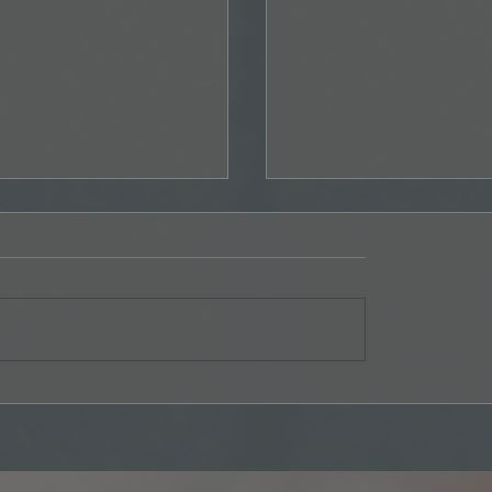
enzersee Rockfestival in
Graffiti Night - US-Car
(BE) vom Donnerstag,
beim Burgerking in Reg
026, 16:30 Uhr, bis
(ZH) am Freitag, 07.08.
, 09.08.2026, 02:00 Uhr
ab 18:00 Uhr