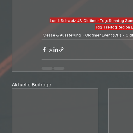
Land: Schweiz
US-Oldtimer
Tag: Sonntag
Gemi
Tag: Freitag
Region 
Messe & Ausstellung
Oldtimer Event (CH)
Old
Aktuelle Beiträge