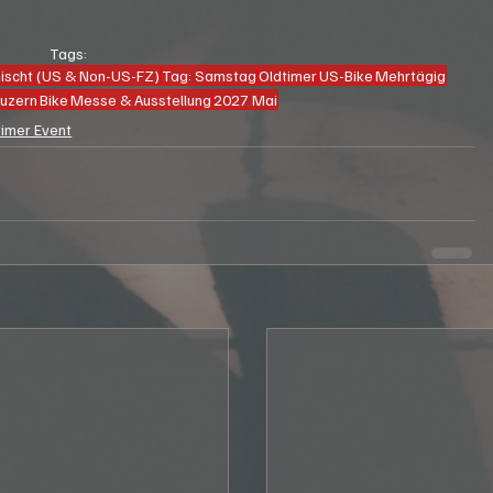
Tags:
scht (US & Non-US-FZ)
Tag: Samstag
Oldtimer
US-Bike
Mehrtägig
Luzern
Bike
Messe & Ausstellung
2027 Mai
timer Event