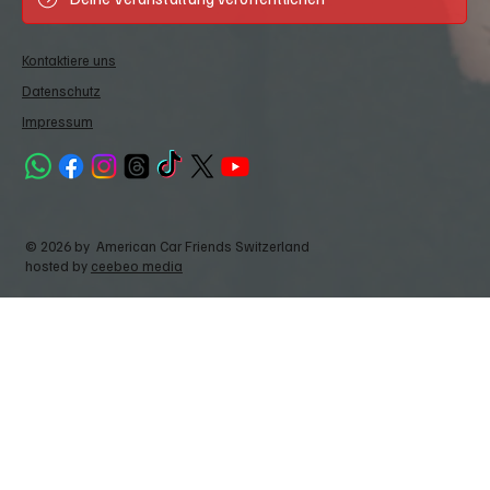
Kontaktiere uns
Datenschutz
Impressum
© 2026 by American Car Friends Switzerland
hosted by
ceebeo media