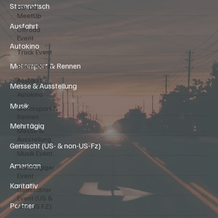
Stammtisch
US-Car
MeetUp
Ausfahrt
Offroad
Event
Autokino
Truck Event
Motorsport & Rennen
Stammtisch
Ausfahrt
Messe & Ausstellung
Autokino
Musik
Motorsport &
Rennen
Mehrtägig
Messe &
Ausstellung
Gemischt (US- & non-US-Fz)
Musik Event
American
Mehrtägiger
Event
Karitativ
Gemischter
Event (US &
Partner
Non-US FZ)