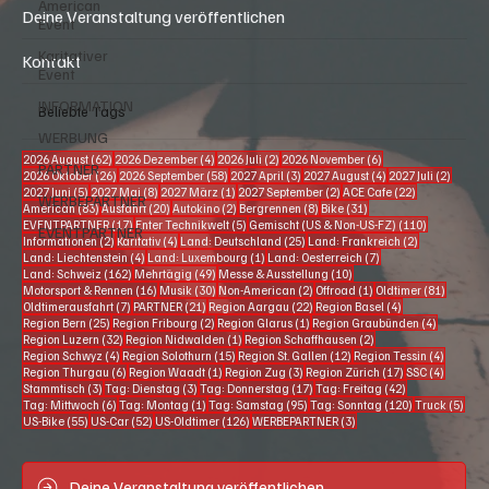
American
Deine Veranstaltung veröffentlichen
Event
Karitativer
Kontakt
Event
INFORMATION
Beliebte Tags
WERBUNG
62 Beiträge
4 Beiträge
2 Beiträge
6 Beiträge
2026 August
(62)
2026 Dezember
(4)
2026 Juli
(2)
2026 November
(6)
PARTNER
26 Beiträge
58 Beiträge
3 Beiträge
4 Beiträge
2 Beitr
2026 Oktober
(26)
2026 September
(58)
2027 April
(3)
2027 August
(4)
2027 Juli
(2)
5 Beiträge
8 Beiträge
1 Beitrag
2 Beiträge
22 Beiträge
2027 Juni
(5)
2027 Mai
(8)
2027 März
(1)
2027 September
(2)
ACE Cafe
(22)
WERBEPARTNER
83 Beiträge
20 Beiträge
2 Beiträge
8 Beiträge
31 Beiträge
American
(83)
Ausfahrt
(20)
Autokino
(2)
Bergrennen
(8)
Bike
(31)
17 Beiträge
5 Beiträge
110 Beiträg
EVENTPARTNER
(17)
Enter Technikwelt
(5)
Gemischt (US & Non-US-FZ)
(110)
EVENTPARTNER
2 Beiträge
4 Beiträge
25 Beiträge
2 Beiträge
Informationen
(2)
Karitativ
(4)
Land: Deutschland
(25)
Land: Frankreich
(2)
4 Beiträge
1 Beitrag
7 Beiträge
Land: Liechtenstein
(4)
Land: Luxembourg
(1)
Land: Oesterreich
(7)
162 Beiträge
49 Beiträge
10 Beiträge
Land: Schweiz
(162)
Mehrtägig
(49)
Messe & Ausstellung
(10)
16 Beiträge
30 Beiträge
2 Beiträge
1 Beitrag
81 Beitr
Motorsport & Rennen
(16)
Musik
(30)
Non-American
(2)
Offroad
(1)
Oldtimer
(81)
7 Beiträge
21 Beiträge
22 Beiträge
4 Beiträge
Oldtimerausfahrt
(7)
PARTNER
(21)
Region Aargau
(22)
Region Basel
(4)
25 Beiträge
2 Beiträge
1 Beitrag
4 Beiträg
Region Bern
(25)
Region Fribourg
(2)
Region Glarus
(1)
Region Graubünden
(4)
32 Beiträge
1 Beitrag
2 Beiträge
Region Luzern
(32)
Region Nidwalden
(1)
Region Schaffhausen
(2)
4 Beiträge
15 Beiträge
12 Beiträge
4 Beiträ
Region Schwyz
(4)
Region Solothurn
(15)
Region St. Gallen
(12)
Region Tessin
(4)
6 Beiträge
1 Beitrag
3 Beiträge
17 Beiträge
4 Beiträ
Region Thurgau
(6)
Region Waadt
(1)
Region Zug
(3)
Region Zürich
(17)
SSC
(4)
3 Beiträge
3 Beiträge
17 Beiträge
42 Beiträge
Stammtisch
(3)
Tag: Dienstag
(3)
Tag: Donnerstag
(17)
Tag: Freitag
(42)
6 Beiträge
1 Beitrag
95 Beiträge
120 Beiträge
5 Be
Tag: Mittwoch
(6)
Tag: Montag
(1)
Tag: Samstag
(95)
Tag: Sonntag
(120)
Truck
(5)
55 Beiträge
52 Beiträge
126 Beiträge
3 Beiträge
US-Bike
(55)
US-Car
(52)
US-Oldtimer
(126)
WERBEPARTNER
(3)
Deine Veranstaltung veröffentlichen