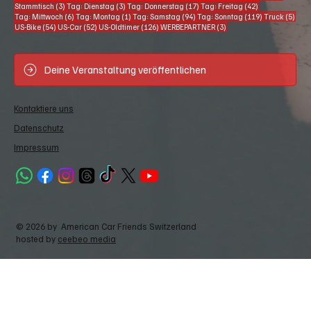
3 Beiträge
3 Beiträge
17 Beiträge
42 Beiträge
Stammtisch
(3)
Tag: Dienstag
(3)
Tag: Donnerstag
(17)
Tag: Freitag
(42)
6 Beiträge
1 Beitrag
94 Beiträge
119 Beiträge
5 Be
Tag: Mittwoch
(6)
Tag: Montag
(1)
Tag: Samstag
(94)
Tag: Sonntag
(119)
Truck
(5)
54 Beiträge
52 Beiträge
126 Beiträge
3 Beiträge
US-Bike
(54)
US-Car
(52)
US-Oldtimer
(126)
WERBEPARTNER
(3)
Deine Veranstaltung veröffentlichen
Kontaktiere uns
Datenschutz
Impressum
© 2026 by American Car Friends Switzerland
hosted by
ceebeo media