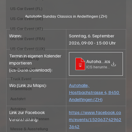
US-Car Event (FL)
Autohalle Sunday Classics in Andelfingen (ZH)
US-Car Event (DE)
US-Car Event (AT)
Wann:
Sonntag, 6. September 
US-Car Event (FRA)
2026, 09:00 - 15:00 Uhr
US-Car Event (LUX)
Termin in eigenen Kalender 
US-Car MeetUp
Autohalle Sunday Class
.ics
importieren
ICS herunterladen • 42KB
Offroad Event
(ics-Datei Download):
Truck Event
Wo (Link zu Maps):
Autohalle, 
Stammtisch
Hostbachstrasse 4, 8450 
Ausfahrt
Andelfingen (ZH)
Autokino
Link zur Facebook 
https://www.facebook.co
Motorsport & Rennen
Veranstaltung:
m/events/152063742962
3642
Messe & Ausstellung