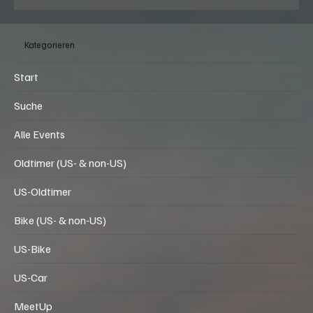
Graffiti Night - US-Car Meeting beim
Burgerking in Regensdorf (ZH) am Freitag,
Kategorieren
07.08.2026, ab 18:00 Uhr
Start
Suche
Alle Events
Oldtimer (US- & non-US)
US-Oldtimer
Bike (US- & non-US)
US-Bike
US-Car
MeetUp