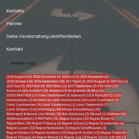
Karitativ
Partner
Deine Veranstaltung veröffentlichen
Kontakt
Beliebte Tags
63 Beiträge
4 Beiträge
1 Beitrag
6 Beiträge
2026 August
(63)
2026 Dezember
(4)
2026 Juli
(1)
2026 November
(6)
26 Beiträge
58 Beiträge
3 Beiträge
4 Beiträge
2 Beitr
2026 Oktober
(26)
2026 September
(58)
2027 April
(3)
2027 August
(4)
2027 Juli
(2)
5 Beiträge
8 Beiträge
1 Beitrag
2 Beiträge
22 Beiträge
2027 Juni
(5)
2027 Mai
(8)
2027 März
(1)
2027 September
(2)
ACE Cafe
(22)
83 Beiträge
20 Beiträge
2 Beiträge
8 Beiträge
31 Beiträge
American
(83)
Ausfahrt
(20)
Autokino
(2)
Bergrennen
(8)
Bike
(31)
17 Beiträge
5 Beiträge
110 Beiträg
EVENTPARTNER
(17)
Enter Technikwelt
(5)
Gemischt (US & Non-US-FZ)
(110)
2 Beiträge
4 Beiträge
24 Beiträge
2 Beiträge
Informationen
(2)
Karitativ
(4)
Land: Deutschland
(24)
Land: Frankreich
(2)
4 Beiträge
1 Beitrag
7 Beiträge
Land: Liechtenstein
(4)
Land: Luxembourg
(1)
Land: Oesterreich
(7)
163 Beiträge
48 Beiträge
10 Beiträge
Land: Schweiz
(163)
Mehrtägig
(48)
Messe & Ausstellung
(10)
16 Beiträge
30 Beiträge
2 Beiträge
1 Beitrag
81 Beitr
Motorsport & Rennen
(16)
Musik
(30)
Non-American
(2)
Offroad
(1)
Oldtimer
(81)
7 Beiträge
21 Beiträge
22 Beiträge
4 Beiträge
Oldtimerausfahrt
(7)
PARTNER
(21)
Region Aargau
(22)
Region Basel
(4)
25 Beiträge
2 Beiträge
1 Beitrag
4 Beiträg
Region Bern
(25)
Region Fribourg
(2)
Region Glarus
(1)
Region Graubünden
(4)
32 Beiträge
1 Beitrag
2 Beiträge
Region Luzern
(32)
Region Nidwalden
(1)
Region Schaffhausen
(2)
4 Beiträge
15 Beiträge
12 Beiträge
4 Beiträ
Region Schwyz
(4)
Region Solothurn
(15)
Region St. Gallen
(12)
Region Tessin
(4)
6 Beiträge
1 Beitrag
3 Beiträge
18 Beiträge
3 Beiträ
Region Thurgau
(6)
Region Waadt
(1)
Region Zug
(3)
Region Zürich
(18)
SSC
(3)