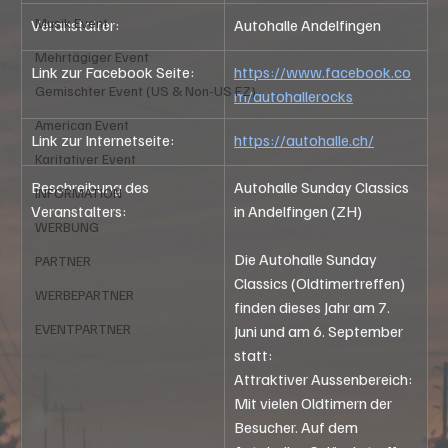
Musik Event
Veranstalter:
Autohalle Andelfingen
Mehrtägiger Event
Link zur Facebook Seite:
https://www.facebook.co
Gemischter Event (US & Non-US FZ)
m/autohallerocks
American Event
Link zur Internetseite:
https://autohalle.ch/
Karitativer Event
Beschreibung des 
Autohalle Sunday Classics 
INFORMATION
Veranstalters:
in Andelfingen (ZH)
WERBUNG
Die Autohalle Sunday 
PARTNER
Classics (Oldtimertreffen) 
WERBEPARTNER
finden dieses Jahr am 7. 
EVENTPARTNER
Juni und am 6. September 
statt:
Attraktiver Aussenbereich: 
Mit vielen Oldtimern der 
Besucher. Auf dem 