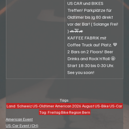
US CAR und BIKES 
Treffen! Parkplätze für 
Oldtimer bis Jg 80 direkt 
vor der Bar! ( Solange Frei! 
) 🚗🚕🚙
KAFFEE FABRIK mit 
Coffee Truck auf Platz. 🤎
2 Bars on 2 Floors! Beer 
Drinks and Rock’n’Roll 🤩
Start 18:30 bis 0:30 Uhr. 
See you soon!
Tags:
Land: Schweiz
US-Oldtimer
American
2026 August
US-Bike
US-Car
Tag: Freitag
Bike
Region Bern
American Event
US-Car Event (CH)