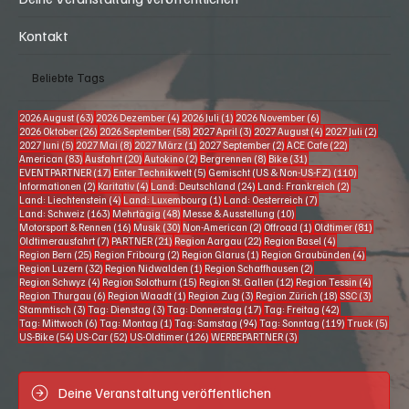
Kontakt
Beliebte Tags
63 Beiträge
4 Beiträge
1 Beitrag
6 Beiträge
2026 August
(63)
2026 Dezember
(4)
2026 Juli
(1)
2026 November
(6)
26 Beiträge
58 Beiträge
3 Beiträge
4 Beiträge
2 Beitr
2026 Oktober
(26)
2026 September
(58)
2027 April
(3)
2027 August
(4)
2027 Juli
(2)
5 Beiträge
8 Beiträge
1 Beitrag
2 Beiträge
22 Beiträge
2027 Juni
(5)
2027 Mai
(8)
2027 März
(1)
2027 September
(2)
ACE Cafe
(22)
83 Beiträge
20 Beiträge
2 Beiträge
8 Beiträge
31 Beiträge
American
(83)
Ausfahrt
(20)
Autokino
(2)
Bergrennen
(8)
Bike
(31)
17 Beiträge
5 Beiträge
110 Beiträg
EVENTPARTNER
(17)
Enter Technikwelt
(5)
Gemischt (US & Non-US-FZ)
(110)
2 Beiträge
4 Beiträge
24 Beiträge
2 Beiträge
Informationen
(2)
Karitativ
(4)
Land: Deutschland
(24)
Land: Frankreich
(2)
4 Beiträge
1 Beitrag
7 Beiträge
Land: Liechtenstein
(4)
Land: Luxembourg
(1)
Land: Oesterreich
(7)
163 Beiträge
48 Beiträge
10 Beiträge
Land: Schweiz
(163)
Mehrtägig
(48)
Messe & Ausstellung
(10)
16 Beiträge
30 Beiträge
2 Beiträge
1 Beitrag
81 Beitr
Motorsport & Rennen
(16)
Musik
(30)
Non-American
(2)
Offroad
(1)
Oldtimer
(81)
7 Beiträge
21 Beiträge
22 Beiträge
4 Beiträge
Oldtimerausfahrt
(7)
PARTNER
(21)
Region Aargau
(22)
Region Basel
(4)
25 Beiträge
2 Beiträge
1 Beitrag
4 Beiträg
Region Bern
(25)
Region Fribourg
(2)
Region Glarus
(1)
Region Graubünden
(4)
32 Beiträge
1 Beitrag
2 Beiträge
Region Luzern
(32)
Region Nidwalden
(1)
Region Schaffhausen
(2)
4 Beiträge
15 Beiträge
12 Beiträge
4 Beiträ
Region Schwyz
(4)
Region Solothurn
(15)
Region St. Gallen
(12)
Region Tessin
(4)
6 Beiträge
1 Beitrag
3 Beiträge
18 Beiträge
3 Beiträ
Region Thurgau
(6)
Region Waadt
(1)
Region Zug
(3)
Region Zürich
(18)
SSC
(3)
3 Beiträge
3 Beiträge
17 Beiträge
42 Beiträge
Stammtisch
(3)
Tag: Dienstag
(3)
Tag: Donnerstag
(17)
Tag: Freitag
(42)
6 Beiträge
1 Beitrag
94 Beiträge
119 Beiträge
5 Be
Tag: Mittwoch
(6)
Tag: Montag
(1)
Tag: Samstag
(94)
Tag: Sonntag
(119)
Truck
(5)
54 Beiträge
52 Beiträge
126 Beiträge
3 Beiträge
US-Bike
(54)
US-Car
(52)
US-Oldtimer
(126)
WERBEPARTNER
(3)
Deine Veranstaltung veröffentlichen