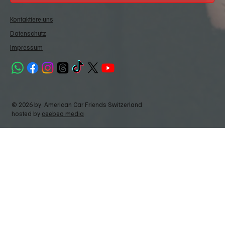
Kontaktiere uns
Datenschutz
Impressum
© 2026 by American Car Friends Switzerland
hosted by
ceebeo media