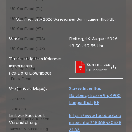
US-Car Event (FL)
US-Car Event (DE)
Sommer Party 2026 Screwdriver Bar in Langenthal (BE)
US-Car Event (AT)
Wann:
Freitag, 14. August 2026, 
US-Car Event (FRA)
18:30 - 23:55 Uhr
US-Car Event (LUX)
Termin in eigenen Kalender 
US-Car MeetUp
Sommer Party 2026 bei 
.ics
importieren
Offroad Event
ICS herunterladen • 42KB
(ics-Datei Download):
Truck Event
Wo (Link zu Maps):
Screwdriver Bar, 
Stammtisch
Bützbergstrasse 94, 4900 
Ausfahrt
Langenthal (BE)
Autokino
Link zur Facebook 
https://www.facebook.co
Motorsport & Rennen
Veranstaltung:
m/events/248368430538
Messe & Ausstellung
3163