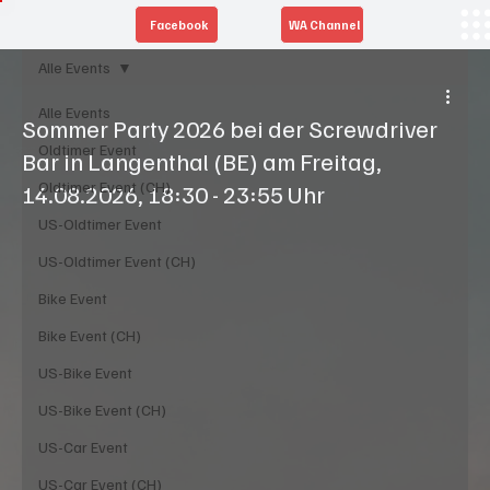
Facebook
WA Channel
Alle Events
Alle Events
Sommer Party 2026 bei der Screwdriver
Oldtimer Event
Bar in Langenthal (BE) am Freitag,
Oldtimer Event (CH)
14.08.2026, 18:30 - 23:55 Uhr
US-Oldtimer Event
US-Oldtimer Event (CH)
Bike Event
Bike Event (CH)
US-Bike Event
US-Bike Event (CH)
US-Car Event
US-Car Event (CH)