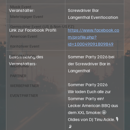
Musik Event
Veranstalter:
Screwdriver Bar 
Mehrtägiger Event
Langenthal Eventlocation
Gemischter Event (US & Non-US FZ)
Link zur Facebook Profil: 
https://www.facebook.co
American Event
m/profile.php?
id=100049091809849
Karitativer Event
INFORMATION
Beschreibung des 
Sommer Party 2026 bei 
Veranstalters:
der Screwdriver Bar in 
WERBUNG
Langenthal
PARTNER
Sommer Party 2026
WERBEPARTNER
Wir laden Euch alle zur 
EVENTPARTNER
Sommer Party ein!
Lecker American BBQ aus 
dem XXL Smoker.🤩
Oldies von DJ Tinu Ackle. 🎙️
📡