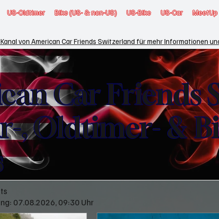
US-Oldtimer
Bike (US- & non-US)
US-Bike
US-Car
MeetUp
Kanal von American Car Friends Switzerland für mehr Informationen u
can Car Friends 
r-, Oldtimer- & B
s
nts
ung: 07.08.2026, 09:30 Uhr