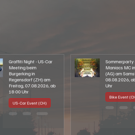
+ mehr
+ mehr
+ mehr
Graffiti Night - US-Car
Sommerparty 
Meeting beim
Maniacs MC in
Burgerking in
(AG) am Sams
Regensdorf (ZH) am
08.08.2026, a
Freitag, 07.08.2026, ab
Uhr
18:00 Uhr
Bike Event (C
US-Car Event (CH)