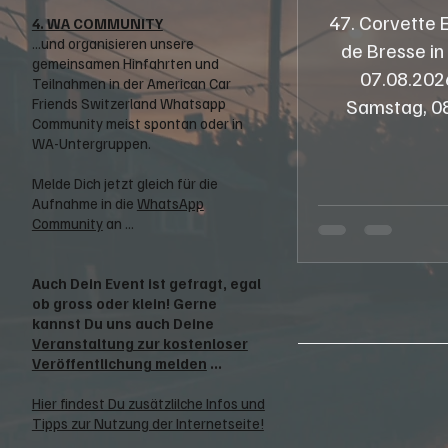
47. Corvette 
4. WA COMMUNITY
...und organisieren unsere
de Bresse in
gemeinsamen Hinfahrten und
07.08.2026, ab 08:00 Uhr
Teilnahmen in der American Car
Samstag, 08
Friends Switzerland Whatsapp
Community meist spontan oder in
WA-Untergruppen.
Melde Dich jetzt gleich für die
Aufnahme in die
WhatsApp
Community
an ...
Auch Dein Event ist gefragt, egal
ob gross oder klein! Gerne
kannst Du uns auch Deine
Veranstaltung zur kostenloser
Veröffentlichung melden
...
Hier findest Du zusätzlilche Infos und
Tipps zur Nutzung der Internetseite!