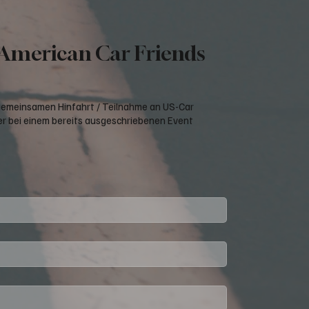
 American Car Friends
 gemeinsamen Hinfahrt / Teilnahme an US-Car
r bei einem bereits ausgeschriebenen Event