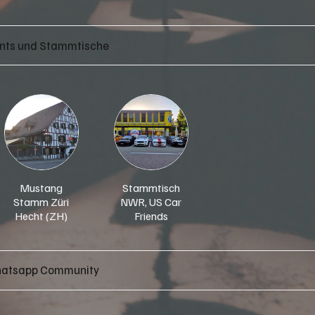
nts und Stammtische
Mustang
Stammtisch
Stamm Züri
NWR, US Car
Hecht (ZH)
Friends
Nordwestschweiz
hatsapp Community