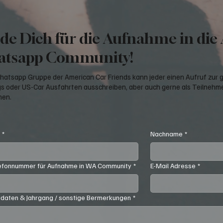
de Dich für die Aufnahme in die
tsapp Community!
Whatsapp Gruppe der American Car Friends kann jeder einen Aufruf zur
s oder US-Car Ausfahrten ausschreiben, aber auch gerne als Teilnehme
men.
e
*
Nachname
*
efonnummer für Aufnahme in WA Community
*
E-Mail Adresse
*
daten & Jahrgang / sonstige Bermerkungen
*