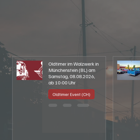
+ mehr
+ mehr
Oldtimer im Walzwerk in
Münchenstein (BL) am
Samstag, 08.08.2026,
ab 10:00 Uhr
Oldtimer Event (CH)