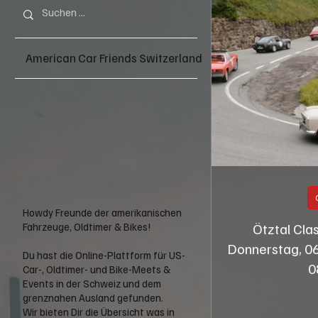
American Car Friends Switzerland
Howdy Freunde der amerikanischen
Ötztal Cla
Fahrzeuge, Oldtimer & Bikes!
Donnerstag, 06
Du hast die Online-Plattform für US-
0
Car-, Oldtimer- und Bike-Meets &
Events in der Schweiz und dem
grenznahen Ausland gefunden.
Wir bieten Dir die Übersicht was in