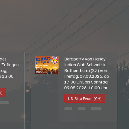
+ mehr
+ mehr
des
Bergparty von Harley
 Zofingen
Indian Club Schweiz in
tag,
Rothenthurm (SZ) von
b 13:00
Freitag, 07.08.2026, ab
17:00 Uhr, bis Sonntag,
09.08.2026, 10:00 Uhr
H)
US-Bike Event (CH)