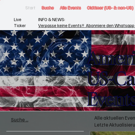
Start
Suche
Alle Events
Oldtimer (US- & non-US)
Live
INFO & NEWS:
Ticker
Verpasse keine Events!! Abonniere den Whatsapp 
Ameri
US-Ca
Event
Alle aktuellen Eve
Suche ...
Letzte Aktualisier