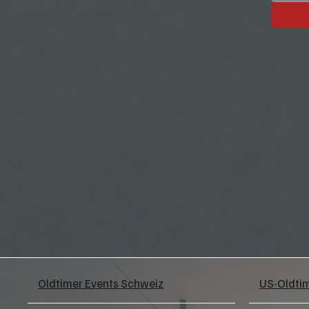
Oldtimer Events Schweiz
US-Oldti