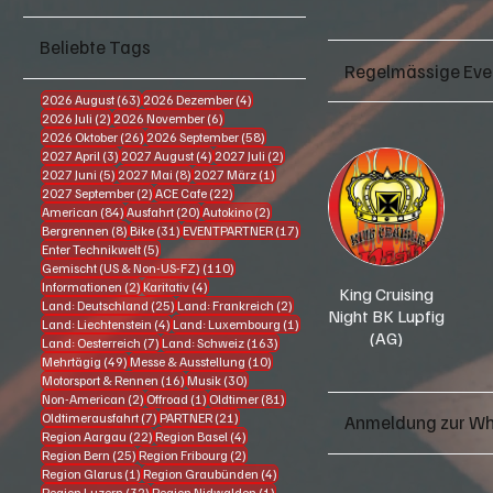
Beliebte Tags
Regelmässige Eve
63 Beiträge
4 Beiträge
2026 August
(63)
2026 Dezember
(4)
2 Beiträge
6 Beiträge
2026 Juli
(2)
2026 November
(6)
26 Beiträge
58 Beiträge
2026 Oktober
(26)
2026 September
(58)
3 Beiträge
4 Beiträge
2 Beiträge
2027 April
(3)
2027 August
(4)
2027 Juli
(2)
5 Beiträge
8 Beiträge
1 Beitrag
2027 Juni
(5)
2027 Mai
(8)
2027 März
(1)
2 Beiträge
22 Beiträge
2027 September
(2)
ACE Cafe
(22)
84 Beiträge
20 Beiträge
2 Beiträge
American
(84)
Ausfahrt
(20)
Autokino
(2)
8 Beiträge
31 Beiträge
17 Beiträge
Bergrennen
(8)
Bike
(31)
EVENTPARTNER
(17)
5 Beiträge
Enter Technikwelt
(5)
110 Beiträge
Gemischt (US & Non-US-FZ)
(110)
2 Beiträge
4 Beiträge
Informationen
(2)
Karitativ
(4)
King Cruising
25 Beiträge
2 Beiträge
Land: Deutschland
(25)
Land: Frankreich
(2)
Night BK Lupfig
4 Beiträge
1 Beitrag
Land: Liechtenstein
(4)
Land: Luxembourg
(1)
(AG)
7 Beiträge
163 Beiträge
Land: Oesterreich
(7)
Land: Schweiz
(163)
49 Beiträge
10 Beiträge
Mehrtägig
(49)
Messe & Ausstellung
(10)
16 Beiträge
30 Beiträge
Motorsport & Rennen
(16)
Musik
(30)
2 Beiträge
1 Beitrag
81 Beiträge
Non-American
(2)
Offroad
(1)
Oldtimer
(81)
7 Beiträge
21 Beiträge
Oldtimerausfahrt
(7)
PARTNER
(21)
Anmeldung zur W
22 Beiträge
4 Beiträge
Region Aargau
(22)
Region Basel
(4)
25 Beiträge
2 Beiträge
Region Bern
(25)
Region Fribourg
(2)
1 Beitrag
4 Beiträge
Region Glarus
(1)
Region Graubünden
(4)
32 Beiträge
1 Beitrag
Region Luzern
(32)
Region Nidwalden
(1)