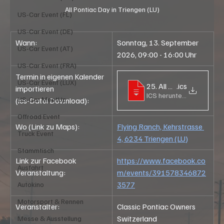
All Pontiac Day in Triengen (LU)
US-Car Event (FL)
US-Car Event (DE)
Wann:
Sonntag, 13. September 
US-Car Event (AT)
2026, 09:00 - 16:00 Uhr
US-Car Event (FRA)
Termin in eigenen Kalender 
US-Car Event (LUX)
25. All Pontiac Day in T
.ics
importieren
ICS herunterladen • 42KB
US-Car MeetUp
(ics-Datei Download):
Offroad Event
Wo (Link zu Maps):
Flying Ranch, Kehrstrasse 
Truck Event
4, 6234 Triengen (LU)
Stammtisch
Link zur Facebook 
https://www.facebook.co
Ausfahrt
Veranstaltung:
m/events/391578346872
3577
Autokino
Motorsport & Rennen
Veranstalter:
Classic Pontiac Owners 
Switzerland
Messe & Ausstellung