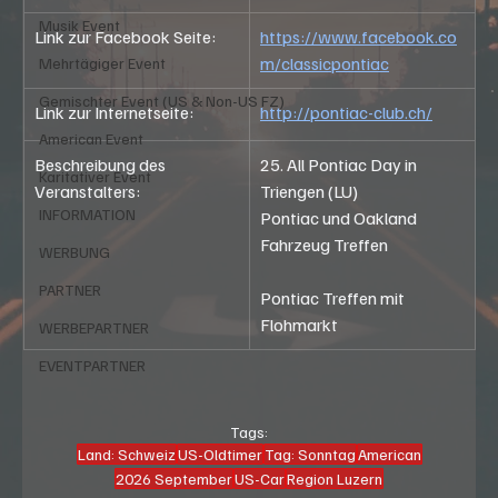
Musik Event
Link zur Facebook Seite: 
https://www.facebook.co
m/classicpontiac
Mehrtägiger Event
Gemischter Event (US & Non-US FZ)
Link zur Internetseite:
http://pontiac-club.ch/
American Event
Beschreibung des 
25. All Pontiac Day in 
Karitativer Event
Veranstalters:
Triengen (LU)
INFORMATION
Pontiac und Oakland 
Fahrzeug Treffen
WERBUNG
PARTNER
Pontiac Treffen mit 
Flohmarkt
WERBEPARTNER
EVENTPARTNER
Tags:
Land: Schweiz
US-Oldtimer
Tag: Sonntag
American
2026 September
US-Car
Region Luzern