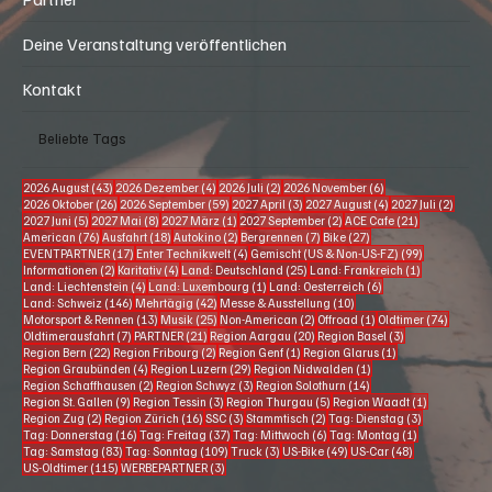
Deine Veranstaltung veröffentlichen
Kontakt
Beliebte Tags
43 Beiträge
4 Beiträge
2 Beiträge
6 Beiträge
2026 August
(43)
2026 Dezember
(4)
2026 Juli
(2)
2026 November
(6)
26 Beiträge
59 Beiträge
3 Beiträge
4 Beiträge
2 Beitr
2026 Oktober
(26)
2026 September
(59)
2027 April
(3)
2027 August
(4)
2027 Juli
(2)
5 Beiträge
8 Beiträge
1 Beitrag
2 Beiträge
21 Beiträge
2027 Juni
(5)
2027 Mai
(8)
2027 März
(1)
2027 September
(2)
ACE Cafe
(21)
76 Beiträge
18 Beiträge
2 Beiträge
7 Beiträge
27 Beiträge
American
(76)
Ausfahrt
(18)
Autokino
(2)
Bergrennen
(7)
Bike
(27)
17 Beiträge
4 Beiträge
99 Beiträge
EVENTPARTNER
(17)
Enter Technikwelt
(4)
Gemischt (US & Non-US-FZ)
(99)
2 Beiträge
4 Beiträge
25 Beiträge
1 Beitrag
Informationen
(2)
Karitativ
(4)
Land: Deutschland
(25)
Land: Frankreich
(1)
4 Beiträge
1 Beitrag
6 Beiträge
Land: Liechtenstein
(4)
Land: Luxembourg
(1)
Land: Oesterreich
(6)
146 Beiträge
42 Beiträge
10 Beiträge
Land: Schweiz
(146)
Mehrtägig
(42)
Messe & Ausstellung
(10)
13 Beiträge
25 Beiträge
2 Beiträge
1 Beitrag
74 Beitr
Motorsport & Rennen
(13)
Musik
(25)
Non-American
(2)
Offroad
(1)
Oldtimer
(74)
7 Beiträge
21 Beiträge
20 Beiträge
3 Beiträge
Oldtimerausfahrt
(7)
PARTNER
(21)
Region Aargau
(20)
Region Basel
(3)
22 Beiträge
2 Beiträge
1 Beitrag
1 Beitrag
Region Bern
(22)
Region Fribourg
(2)
Region Genf
(1)
Region Glarus
(1)
4 Beiträge
29 Beiträge
1 Beitrag
Region Graubünden
(4)
Region Luzern
(29)
Region Nidwalden
(1)
2 Beiträge
3 Beiträge
14 Beiträge
Region Schaffhausen
(2)
Region Schwyz
(3)
Region Solothurn
(14)
9 Beiträge
3 Beiträge
5 Beiträge
1 Beitrag
Region St. Gallen
(9)
Region Tessin
(3)
Region Thurgau
(5)
Region Waadt
(1)
2 Beiträge
16 Beiträge
3 Beiträge
2 Beiträge
3 Beiträge
Region Zug
(2)
Region Zürich
(16)
SSC
(3)
Stammtisch
(2)
Tag: Dienstag
(3)
16 Beiträge
37 Beiträge
6 Beiträge
1 Beitrag
Tag: Donnerstag
(16)
Tag: Freitag
(37)
Tag: Mittwoch
(6)
Tag: Montag
(1)
83 Beiträge
109 Beiträge
3 Beiträge
49 Beiträge
48 Beiträge
Tag: Samstag
(83)
Tag: Sonntag
(109)
Truck
(3)
US-Bike
(49)
US-Car
(48)
115 Beiträge
3 Beiträge
US-Oldtimer
(115)
WERBEPARTNER
(3)