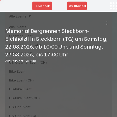
Facebook
WA Channel
Alle Events
Alle Events
Memorial Bergrennen Steckborn-
Oldtimer Event
Eichhölzli in Steckborn (TG) am Samstag,
Oldtimer Event (CH)
22.08.2026, ab 10:00 Uhr, und Sonntag,
23.08.2026, bis 17:00 Uhr
US-Oldtimer Event
Aktualisiert:
30. Juni
US-Oldtimer Event (CH)
Bike Event
Bike Event (CH)
US-Bike Event
US-Bike Event (CH)
US-Car Event
US-Car Event (CH)