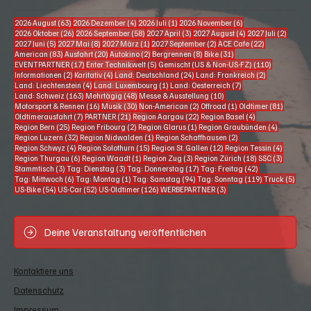
63 Beiträge
4 Beiträge
1 Beitrag
6 Beiträge
2026 August
(63)
2026 Dezember
(4)
2026 Juli
(1)
2026 November
(6)
26 Beiträge
58 Beiträge
3 Beiträge
4 Beiträge
2 Beitr
2026 Oktober
(26)
2026 September
(58)
2027 April
(3)
2027 August
(4)
2027 Juli
(2)
5 Beiträge
8 Beiträge
1 Beitrag
2 Beiträge
22 Beiträge
2027 Juni
(5)
2027 Mai
(8)
2027 März
(1)
2027 September
(2)
ACE Cafe
(22)
83 Beiträge
20 Beiträge
2 Beiträge
8 Beiträge
31 Beiträge
American
(83)
Ausfahrt
(20)
Autokino
(2)
Bergrennen
(8)
Bike
(31)
17 Beiträge
5 Beiträge
110 Beiträg
EVENTPARTNER
(17)
Enter Technikwelt
(5)
Gemischt (US & Non-US-FZ)
(110)
2 Beiträge
4 Beiträge
24 Beiträge
2 Beiträge
Informationen
(2)
Karitativ
(4)
Land: Deutschland
(24)
Land: Frankreich
(2)
4 Beiträge
1 Beitrag
7 Beiträge
Land: Liechtenstein
(4)
Land: Luxembourg
(1)
Land: Oesterreich
(7)
163 Beiträge
48 Beiträge
10 Beiträge
Land: Schweiz
(163)
Mehrtägig
(48)
Messe & Ausstellung
(10)
16 Beiträge
30 Beiträge
2 Beiträge
1 Beitrag
81 Beitr
Motorsport & Rennen
(16)
Musik
(30)
Non-American
(2)
Offroad
(1)
Oldtimer
(81)
7 Beiträge
21 Beiträge
22 Beiträge
4 Beiträge
Oldtimerausfahrt
(7)
PARTNER
(21)
Region Aargau
(22)
Region Basel
(4)
25 Beiträge
2 Beiträge
1 Beitrag
4 Beiträg
Region Bern
(25)
Region Fribourg
(2)
Region Glarus
(1)
Region Graubünden
(4)
32 Beiträge
1 Beitrag
2 Beiträge
Region Luzern
(32)
Region Nidwalden
(1)
Region Schaffhausen
(2)
4 Beiträge
15 Beiträge
12 Beiträge
4 Beiträ
Region Schwyz
(4)
Region Solothurn
(15)
Region St. Gallen
(12)
Region Tessin
(4)
6 Beiträge
1 Beitrag
3 Beiträge
18 Beiträge
3 Beiträ
Region Thurgau
(6)
Region Waadt
(1)
Region Zug
(3)
Region Zürich
(18)
SSC
(3)
3 Beiträge
3 Beiträge
17 Beiträge
42 Beiträge
Stammtisch
(3)
Tag: Dienstag
(3)
Tag: Donnerstag
(17)
Tag: Freitag
(42)
6 Beiträge
1 Beitrag
94 Beiträge
119 Beiträge
5 Be
Tag: Mittwoch
(6)
Tag: Montag
(1)
Tag: Samstag
(94)
Tag: Sonntag
(119)
Truck
(5)
54 Beiträge
52 Beiträge
126 Beiträge
3 Beiträge
US-Bike
(54)
US-Car
(52)
US-Oldtimer
(126)
WERBEPARTNER
(3)
Deine Veranstaltung veröffentlichen
Kontaktiere uns
Datenschutz
Impressum