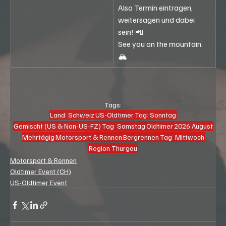
Also Termin eintragen, 
weitersagen und dabei 
sein! 📲
See you on the mountain. 
🏔️
Tags:
Land: Schweiz
US-Oldtimer
Tag: Sonntag
Gemischt (US & Non-US-FZ)
Tag: Samstag
Oldtimer
2026 August
Mehrtägig
Motorsport & Rennen
Bergrennen
Tag: Mittwoch
Region Thurgau
Motorsport & Rennen
Oldtimer Event (CH)
US-Oldtimer Event