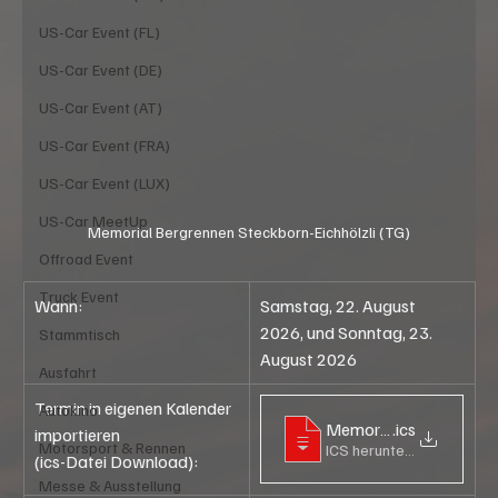
US-Car Event (FL)
US-Car Event (DE)
US-Car Event (AT)
US-Car Event (FRA)
US-Car Event (LUX)
US-Car MeetUp
Memorial Bergrennen Steckborn-Eichhölzli (TG)
Offroad Event
Truck Event
Wann:
Samstag, 22. August 
2026, und Sonntag, 23. 
Stammtisch
August 2026
Ausfahrt
Termin in eigenen Kalender 
Autokino
Memorial Bergrennen St
.ics
importieren
Motorsport & Rennen
ICS herunterladen • 41KB
(ics-Datei Download):
Messe & Ausstellung