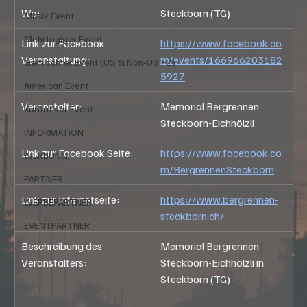
Wo:
Steckborn (TG)
Musik Event
Mehrtägiger Event
Link zur Facebook 
https://www.facebook.co
Veranstaltung:
m/events/166966203182
Gemischter Event (US & Non-US FZ)
5927
American Event
Veranstalter:
Memorial Bergrennen 
Karitativer Event
Steckborn-Eichhölzli
INFORMATION
Link zur Facebook Seite: 
https://www.facebook.co
WERBUNG
m/BergrennenSteckborn
PARTNER
Link zur Internetseite:
https://www.bergrennen-
WERBEPARTNER
steckborn.ch/
EVENTPARTNER
Beschreibung des 
Memorial Bergrennen 
Veranstalters:
Steckborn-Eichhölzli in 
Steckborn (TG)