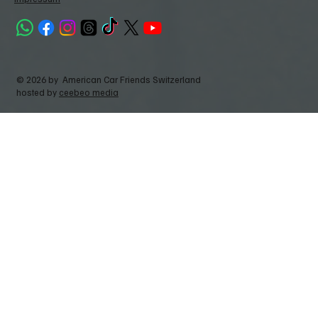
© 2026 by American Car Friends Switzerland
hosted by
ceebeo media